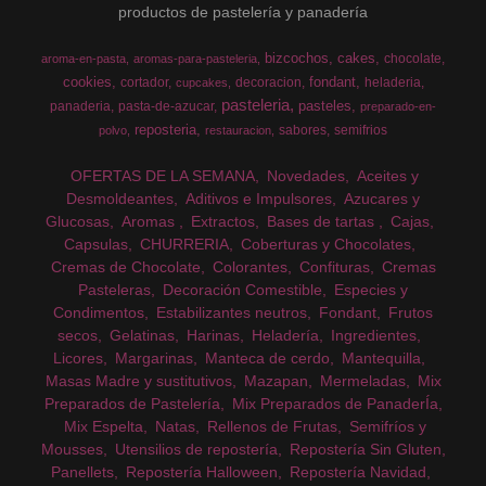
productos de pastelería y panadería
bizcochos
cakes
chocolate
aroma-en-pasta
aromas-para-pasteleria
cookies
fondant
cortador
decoracion
heladeria
cupcakes
pasteleria
pasteles
panaderia
pasta-de-azucar
preparado-en-
reposteria
sabores
semifrios
polvo
restauracion
OFERTAS DE LA SEMANA
Novedades
Aceites y
Desmoldeantes
Aditivos e Impulsores
Azucares y
Glucosas
Aromas
Extractos
Bases de tartas
Cajas
Capsulas
CHURRERIA
Coberturas y Chocolates
Cremas de Chocolate
Colorantes
Confituras
Cremas
Pasteleras
Decoración Comestible
Especies y
Condimentos
Estabilizantes neutros
Fondant
Frutos
secos
Gelatinas
Harinas
Heladería
Ingredientes
Licores
Margarinas
Manteca de cerdo
Mantequilla
Masas Madre y sustitutivos
Mazapan
Mermeladas
Mix
Preparados de Pastelería
Mix Preparados de PanaderÍa
Mix Espelta
Natas
Rellenos de Frutas
Semifríos y
Mousses
Utensilios de repostería
Repostería Sin Gluten
Panellets
Repostería Halloween
Repostería Navidad