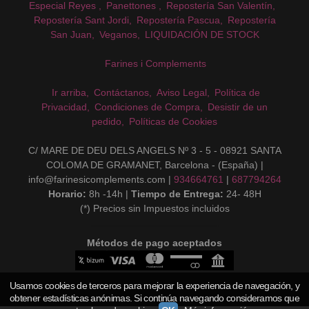
Especial Reyes
Panettones
Repostería San Valentín
Repostería Sant Jordi
Repostería Pascua
Repostería
San Juan
Veganos
LIQUIDACIÓN DE STOCK
Farines i Complements
Ir arriba
Contáctanos
Aviso Legal
Política de
Privacidad
Condiciones de Compra
Desistir de un
pedido
Políticas de Cookies
C/ MARE DE DEU DELS ANGELS Nº 3 - 5 - 08921 SANTA
COLOMA DE GRAMANET, Barcelona - (España) |
info@farinesicomplements.com |
934664761
|
687794264
Horario:
8h -14h |
Tiempo de Entrega:
24- 48H
(*) Precios sin Impuestos incluidos
Métodos de pago aceptados
Usamos cookies de terceros para mejorar la experiencia de navegación, y
obtener estadísticas anónimas. Si continúa navegando consideramos que