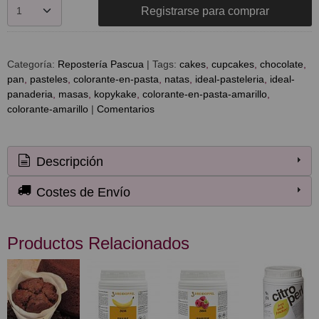
Registrarse para comprar
Categoría:
Repostería Pascua
|
Tags:
cakes
cupcakes
chocolate
pan
pasteles
colorante-en-pasta
natas
ideal-pasteleria
ideal-
panaderia
masas
kopykake
colorante-en-pasta-amarillo
colorante-amarillo
|
Comentarios
Descripción
Costes de Envío
Productos Relacionados