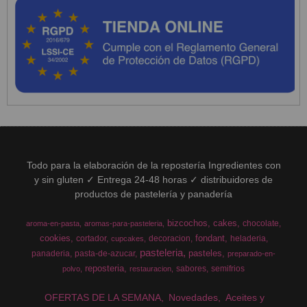
Todo para la elaboración de la repostería Ingredientes con
y sin gluten ✓ Entrega 24-48 horas ✓ distribuidores de
productos de pastelería y panadería
bizcochos
cakes
chocolate
aroma-en-pasta
aromas-para-pasteleria
cookies
fondant
cortador
decoracion
heladeria
cupcakes
pasteleria
pasteles
panaderia
pasta-de-azucar
preparado-en-
reposteria
sabores
semifrios
polvo
restauracion
OFERTAS DE LA SEMANA
Novedades
Aceites y