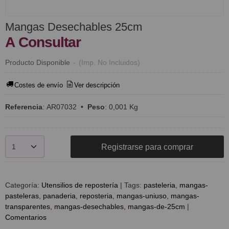
Mangas Desechables 25cm
A Consultar
Producto Disponible
-
(Imp. No Incluidos)
Costes de envío
Ver descripción
Referencia
:
AR07032
•
Peso
:
0,001 Kg
Registrarse para comprar
Categoría:
Utensilios de repostería
|
Tags:
pasteleria
mangas-
pasteleras
panaderia
reposteria
mangas-uniuso
mangas-
transparentes
mangas-desechables
mangas-de-25cm
|
Comentarios