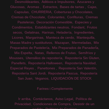
Desmoldeantes
Aditivos e Impulsores
Azucares y
Glucosas
Aromas
Extractos
Bases de tartas
Cajas
Capsulas
CHURRERIA
Coberturas y Chocolates
Cremas de Chocolate
Colorantes
Confituras
Cremas
Pasteleras
Decoración Comestible
Especies y
Condimentos
Estabilizantes neutros
Fondant
Frutos
secos
Gelatinas
Harinas
Heladería
Ingredientes
Licores
Margarinas
Manteca de cerdo
Mantequilla
Masas Madre y sustitutivos
Mazapan
Mermeladas
Mix
Preparados de Pastelería
Mix Preparados de PanaderÍa
Mix Espelta
Natas
Rellenos de Frutas
Semifríos y
Mousses
Utensilios de repostería
Repostería Sin Gluten
Panellets
Repostería Halloween
Repostería Navidad
Especial Reyes
Panettones
Repostería San Valentín
Repostería Sant Jordi
Repostería Pascua
Repostería
San Juan
Veganos
LIQUIDACIÓN DE STOCK
Farines i Complements
Ir arriba
Contáctanos
Aviso Legal
Política de
Privacidad
Condiciones de Compra
Desistir de un
pedido
Políticas de Cookies