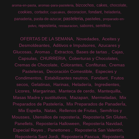
bizcochos
cakes
chocolate
aroma-en-pasta
aromas-para-pasteleria
cookies
fondant
cortador
decoracion
heladeria
cupcakes
pasteleria
pasteles
panaderia
pasta-de-azucar
preparado-en-
reposteria
sabores
semifrios
polvo
restauracion
OFERTAS DE LA SEMANA
Novedades
Aceites y
Desmoldeantes
Aditivos e Impulsores
Azucares y
Glucosas
Aromas
Extractos
Bases de tartas
Cajas
Capsulas
CHURRERIA
Coberturas y Chocolates
Cremas de Chocolate
Colorantes
Confituras
Cremas
Pasteleras
Decoración Comestible
Especies y
Condimentos
Estabilizantes neutros
Fondant
Frutos
secos
Gelatinas
Harinas
Heladería
Ingredientes
Licores
Margarinas
Manteca de cerdo
Mantequilla
Masas Madre y sustitutivos
Mazapan
Mermeladas
Mix
Preparados de Pastelería
Mix Preparados de PanaderÍa
Mix Espelta
Natas
Rellenos de Frutas
Semifríos y
Mousses
Utensilios de repostería
Repostería Sin Gluten
Panellets
Repostería Halloween
Repostería Navidad
Especial Reyes
Panettones
Repostería San Valentín
Repostería Sant Jordi
Repostería Pascua
Repostería