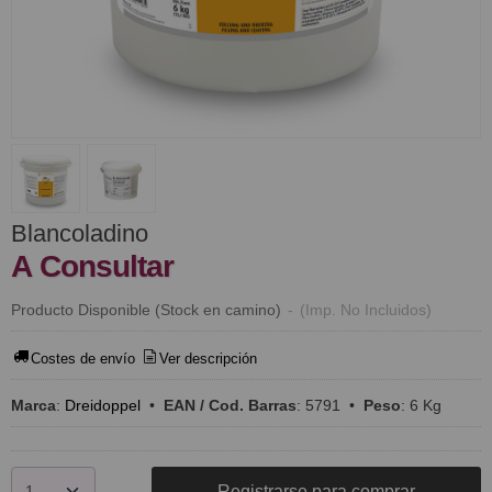
Blancoladino
A Consultar
Producto Disponible (Stock en camino)
-
(Imp. No Incluidos)
Costes de envío
Ver descripción
Marca
:
Dreidoppel
•
EAN / Cod. Barras
:
5791
•
Peso
:
6 Kg
Registrarse para comprar