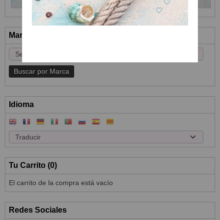
Marcas
Idioma
Tu Carrito (0)
El carrito de la compra está vacío
Redes Sociales