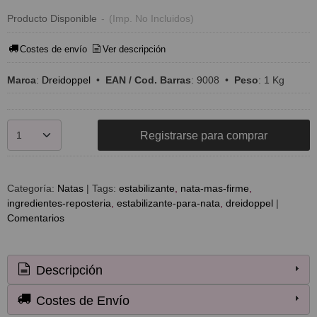
Producto Disponible
-
(Imp. No Incluidos)
Costes de envío
Ver descripción
Marca
:
Dreidoppel
•
EAN / Cod. Barras
:
9008
•
Peso
:
1 Kg
Registrarse para comprar
Categoría:
Natas
|
Tags:
estabilizante
nata-mas-firme
ingredientes-reposteria
estabilizante-para-nata
dreidoppel
|
Comentarios
Descripción
Costes de Envío