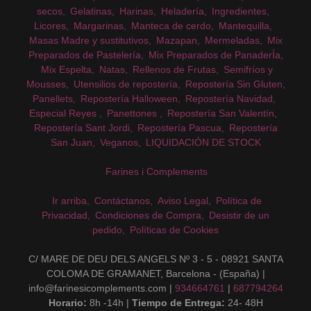
secos
Gelatinas
Harinas
Heladería
Ingredientes
Licores
Margarinas
Manteca de cerdo
Mantequilla
Masas Madre y sustitutivos
Mazapan
Mermeladas
Mix
Preparados de Pastelería
Mix Preparados de PanaderÍa
Mix Espelta
Natas
Rellenos de Frutas
Semifríos y
Mousses
Utensilios de repostería
Repostería Sin Gluten
Panellets
Repostería Halloween
Repostería Navidad
Especial Reyes
Panettones
Repostería San Valentín
Repostería Sant Jordi
Repostería Pascua
Repostería
San Juan
Veganos
LIQUIDACIÓN DE STOCK
Farines i Complements
Ir arriba
Contáctanos
Aviso Legal
Política de
Privacidad
Condiciones de Compra
Desistir de un
pedido
Políticas de Cookies
C/ MARE DE DEU DELS ANGELS Nº 3 - 5 - 08921 SANTA
COLOMA DE GRAMANET, Barcelona - (España) |
info@farinesicomplements.com |
934664761
|
687794264
Horario:
8h -14h |
Tiempo de Entrega:
24- 48H