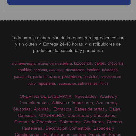
Todo para la elaboración de la repostería Ingredientes con
y sin gluten ✓ Entrega 24-48 horas ✓ distribuidores de
productos de pastelería y panadería
bizcochos
cakes
chocolate
aroma-en-pasta
aromas-para-pasteleria
cookies
fondant
cortador
decoracion
heladeria
cupcakes
pasteleria
pasteles
panaderia
pasta-de-azucar
preparado-en-
reposteria
sabores
semifrios
polvo
restauracion
OFERTAS DE LA SEMANA
Novedades
Aceites y
Desmoldeantes
Aditivos e Impulsores
Azucares y
Glucosas
Aromas
Extractos
Bases de tartas
Cajas
Capsulas
CHURRERIA
Coberturas y Chocolates
Cremas de Chocolate
Colorantes
Confituras
Cremas
Pasteleras
Decoración Comestible
Especies y
Condimentos
Estabilizantes neutros
Fondant
Frutos