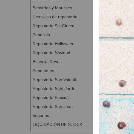
A Con
Semifríos y Mousses
Utensilios de repostería
Repostería Sin Gluten
Panellets
Repostería Halloween
Repostería Navidad
Especial Reyes
Panettones
Repostería San Valentín
Repostería Sant Jordi
Repostería Pascua
Repostería San Juan
Veganos
LIQUIDACIÓN DE STOCK