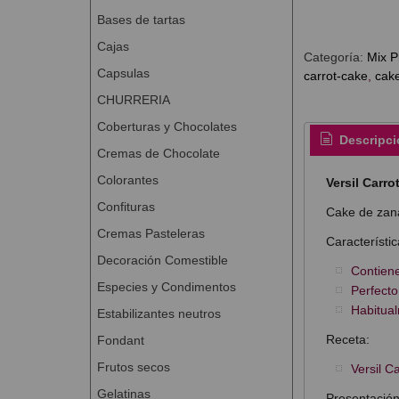
Bases de tartas
Cajas
Categoría:
Mix P
Capsulas
carrot-cake
cak
CHURRERIA
Coberturas y Chocolates
Descripci
Cremas de Chocolate
Colorantes
Versil Carro
Confituras
Cake de zana
Cremas Pasteleras
Característic
Decoración Comestible
Contiene
Especies y Condimentos
Perfecto
Habitual
Estabilizantes neutros
Receta:
Fondant
Frutos secos
Versil C
Gelatinas
Presentación