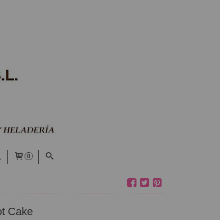
0
rot Cake