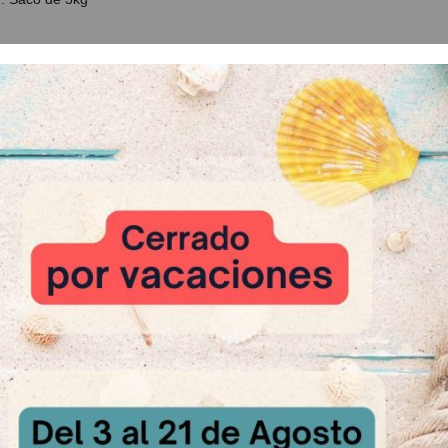
 Relacionados
Azúcar Lustre
Base tarta 3
A Consultar
A Cons
lass 10kg