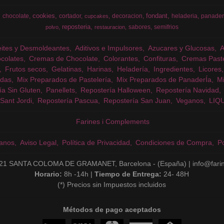
cookies
fondant
chocolate
cortador
decoracion
heladeria
panader
cupcakes
reposteria
sabores
semifrios
polvo
restauracion
eites y Desmoldeantes
Aditivos e Impulsores
Azucares y Glucosas
colates
Cremas de Chocolate
Colorantes
Confituras
Cremas Past
Frutos secos
Gelatinas
Harinas
Heladería
Ingredientes
Licores
das
Mix Preparados de Pastelería
Mix Preparados de PanaderÍa
Mi
ía Sin Gluten
Panellets
Repostería Halloween
Repostería Navidad
Sant Jordi
Repostería Pascua
Repostería San Juan
Veganos
LIQ
Farines i Complements
anos
Aviso Legal
Política de Privacidad
Condiciones de Compra
Po
21 SANTA COLOMA DE GRAMANET, Barcelona - (España) | info@fari
Horario:
8h -14h |
Tiempo de Entrega:
24- 48H
(*) Precios sin Impuestos incluidos
Métodos de pago aceptados