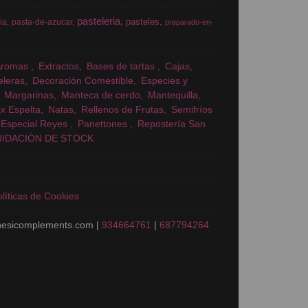
pasteleria
pasteles
ia
pasta-de-azucar
preparado-en-
Aromas
Extractos
Bases de tartas
Cajas
eleras
Decoración Comestible
Especies y
Margarinas
Manteca de cerdo
Mantequilla
x Espelta
Natas
Rellenos de Frutas
Semifríos
Especial Reyes
Panettones
Repostería San
UIDACIÓN DE STOCK
líticas de Cookies
nesicomplements.com |
934664761
|
687794264