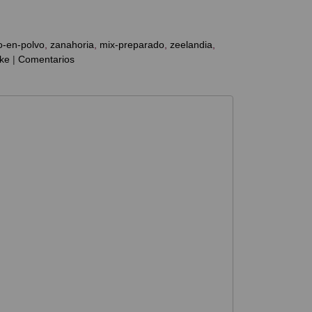
o-en-polvo
zanahoria
mix-preparado
zeelandia
ake
|
Comentarios