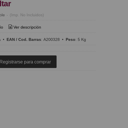
ltar
ble
-
(Imp. No Incluidos)
ío
Ver descripción
a
•
EAN / Cod. Barras
:
A200328
•
Peso
:
5 Kg
Registrarse para comprar