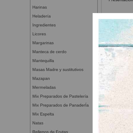
Harinas
Heladería
Ingredientes
Productos
Licores
Margarinas
Manteca de cerdo
Mantequilla
Masas Madre y sustitutivos
Mazapan
Mermeladas
Mix Preparados de Pastelería
Mix Preparados de PanaderÍa
Mix Espelta
Natas
Azúcar g
Rellenos de Frutas