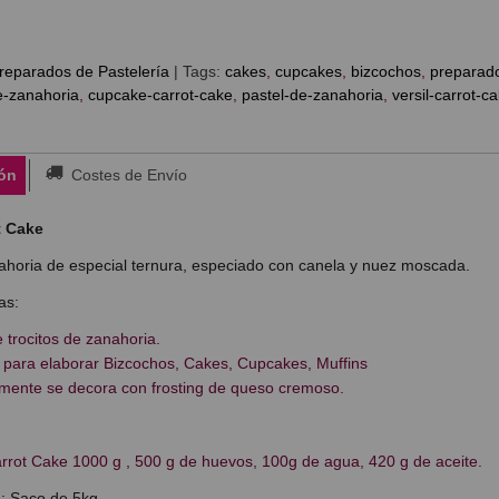
reparados de Pastelería
|
Tags:
cakes
cupcakes
bizcochos
preparad
e-zanahoria
cupcake-carrot-cake
pastel-de-zanahoria
versil-carrot-c
ón
Costes de Envío
t Cake
horia de especial ternura, especiado con canela y nuez moscada.
as:
 trocitos de zanahoria.
 para elaborar Bizcochos, Cakes, Cupcakes, Muffins
mente se decora con frosting de queso cremoso.
arrot Cake 1000 g , 500 g de huevos, 100g de agua, 420 g de aceite.
: Saco de 5kg