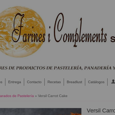
os
Entrega
Contacto
Recetas
Breadlust
Catálogos
arados de Pastelería
»
​Versil Carrot Cake
​Versil Car