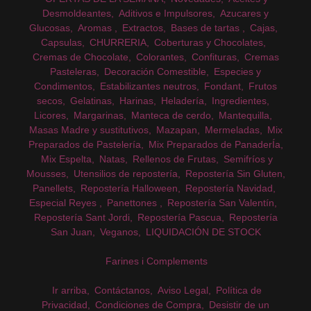
Desmoldeantes
Aditivos e Impulsores
Azucares y
Glucosas
Aromas
Extractos
Bases de tartas
Cajas
Capsulas
CHURRERIA
Coberturas y Chocolates
Cremas de Chocolate
Colorantes
Confituras
Cremas
Pasteleras
Decoración Comestible
Especies y
Condimentos
Estabilizantes neutros
Fondant
Frutos
secos
Gelatinas
Harinas
Heladería
Ingredientes
Licores
Margarinas
Manteca de cerdo
Mantequilla
Masas Madre y sustitutivos
Mazapan
Mermeladas
Mix
Preparados de Pastelería
Mix Preparados de PanaderÍa
Mix Espelta
Natas
Rellenos de Frutas
Semifríos y
Mousses
Utensilios de repostería
Repostería Sin Gluten
Panellets
Repostería Halloween
Repostería Navidad
Especial Reyes
Panettones
Repostería San Valentín
Repostería Sant Jordi
Repostería Pascua
Repostería
San Juan
Veganos
LIQUIDACIÓN DE STOCK
Farines i Complements
Ir arriba
Contáctanos
Aviso Legal
Política de
Privacidad
Condiciones de Compra
Desistir de un