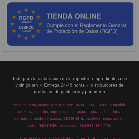
Todo para la elaboración de la repostería Ingredientes con
y sin gluten ✓ Entrega 24-48 horas ✓ distribuidores de
productos de pastelería y panadería
bizcochos
cakes
chocolate
aroma-en-pasta
aromas-para-pasteleria
cookies
fondant
cortador
decoracion
heladeria
cupcakes
pasteleria
pasteles
panaderia
pasta-de-azucar
preparado-en-
reposteria
sabores
semifrios
polvo
restauracion
OFERTAS DE LA SEMANA
Novedades
Aceites y