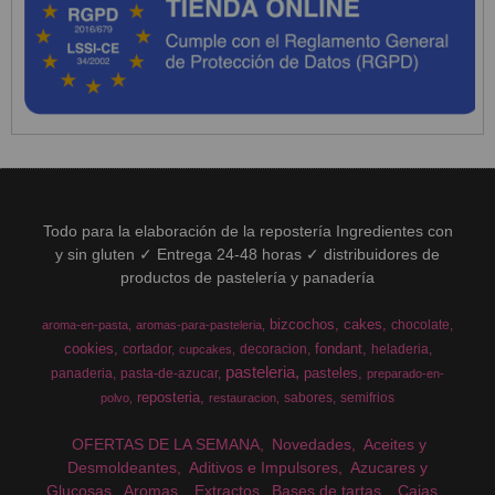
Todo para la elaboración de la repostería Ingredientes con
y sin gluten ✓ Entrega 24-48 horas ✓ distribuidores de
productos de pastelería y panadería
bizcochos
cakes
chocolate
aroma-en-pasta
aromas-para-pasteleria
cookies
fondant
cortador
decoracion
heladeria
cupcakes
pasteleria
pasteles
panaderia
pasta-de-azucar
preparado-en-
reposteria
sabores
semifrios
polvo
restauracion
OFERTAS DE LA SEMANA
Novedades
Aceites y
Desmoldeantes
Aditivos e Impulsores
Azucares y
Glucosas
Aromas
Extractos
Bases de tartas
Cajas