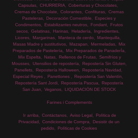
Capsulas
CHURRERIA
Coberturas y Chocolates
Cremas de Chocolate
Colorantes
Confituras
Cremas
Pasteleras
Decoración Comestible
Especies y
Condimentos
Estabilizantes neutros
Fondant
Frutos
secos
Gelatinas
Harinas
Heladería
Ingredientes
Licores
Margarinas
Manteca de cerdo
Mantequilla
Masas Madre y sustitutivos
Mazapan
Mermeladas
Mix
Preparados de Pastelería
Mix Preparados de PanaderÍa
Mix Espelta
Natas
Rellenos de Frutas
Semifríos y
Mousses
Utensilios de repostería
Repostería Sin Gluten
Panellets
Repostería Halloween
Repostería Navidad
Especial Reyes
Panettones
Repostería San Valentín
Repostería Sant Jordi
Repostería Pascua
Repostería
San Juan
Veganos
LIQUIDACIÓN DE STOCK
Farines i Complements
Ir arriba
Contáctanos
Aviso Legal
Política de
Privacidad
Condiciones de Compra
Desistir de un
pedido
Políticas de Cookies