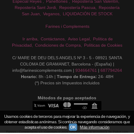
Especial Reyes
Panettones
Repostería San Valentín
Repostería Sant Jordi
Repostería Pascua
Repostería
San Juan
Veganos
LIQUIDACIÓN DE STOCK
Farines i Complements
Ir arriba
Contáctanos
Aviso Legal
Política de
Privacidad
Condiciones de Compra
Políticas de Cookies
C/ MARE DE DEU DELS ANGELS Nº 3 - 5 - 08921 SANTA
COLOMA DE GRAMANET, Barcelona - (España) |
info@farinesicomplements.com |
934664761
|
687794264
Horario:
8h -14h |
Tiempo de Entrega:
24- 48H
(*) Precios sin Impuestos incluidos
Métodos de pago aceptados
Usamos cookies de terceros para mejorar la experiencia de navegación, y
obtener estadísticas anónimas. Si continúa navegando consideramos que
acepta el uso de cookies.
OK
Más información
Farines i Complements s.l
- Copyright © 2026 [15240] - Con la tecnología de Palbin.com