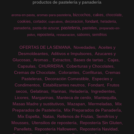
productos de pastelería y panadería
bizcochos
cakes
chocolate
aroma-en-pasta
aromas-para-pasteleria
cookies
fondant
cortador
decoracion
heladeria
cupcakes
pasteleria
pasteles
panaderia
pasta-de-azucar
preparado-en-
reposteria
sabores
semifrios
polvo
restauracion
OFERTAS DE LA SEMANA
Novedades
Aceites y
Desmoldeantes
Aditivos e Impulsores
Azucares y
Glucosas
Aromas
Extractos
Bases de tartas
Cajas
Capsulas
CHURRERIA
Coberturas y Chocolates
Cremas de Chocolate
Colorantes
Confituras
Cremas
Pasteleras
Decoración Comestible
Especies y
Condimentos
Estabilizantes neutros
Fondant
Frutos
secos
Gelatinas
Harinas
Heladería
Ingredientes
Licores
Margarinas
Manteca de cerdo
Mantequilla
Masas Madre y sustitutivos
Mazapan
Mermeladas
Mix
Preparados de Pastelería
Mix Preparados de PanaderÍa
Mix Espelta
Natas
Rellenos de Frutas
Semifríos y
Mousses
Utensilios de repostería
Repostería Sin Gluten
Panellets
Repostería Halloween
Repostería Navidad