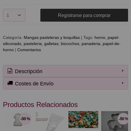
Registrarse para comprar
Categoría:
Mangas pasteleras y boquillas
|
Tags:
horno
papel-
siliconado
pasteleria
galletas
bizcochos
panaderia
papel-de-
horno
|
Comentarios
Descripción
Costes de Envío
Productos Relacionados
-50 %
-50 %