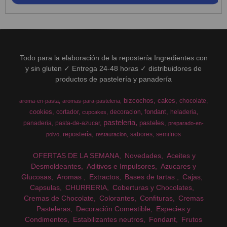
Todo para la elaboración de la repostería Ingredientes con
y sin gluten ✓ Entrega 24-48 horas ✓ distribuidores de
productos de pastelería y panadería
bizcochos
cakes
chocolate
aroma-en-pasta
aromas-para-pasteleria
cookies
fondant
cortador
decoracion
heladeria
cupcakes
pasteleria
pasteles
panaderia
pasta-de-azucar
preparado-en-
reposteria
sabores
semifrios
polvo
restauracion
OFERTAS DE LA SEMANA
Novedades
Aceites y
Desmoldeantes
Aditivos e Impulsores
Azucares y
Glucosas
Aromas
Extractos
Bases de tartas
Cajas
Capsulas
CHURRERIA
Coberturas y Chocolates
Cremas de Chocolate
Colorantes
Confituras
Cremas
Pasteleras
Decoración Comestible
Especies y
Condimentos
Estabilizantes neutros
Fondant
Frutos