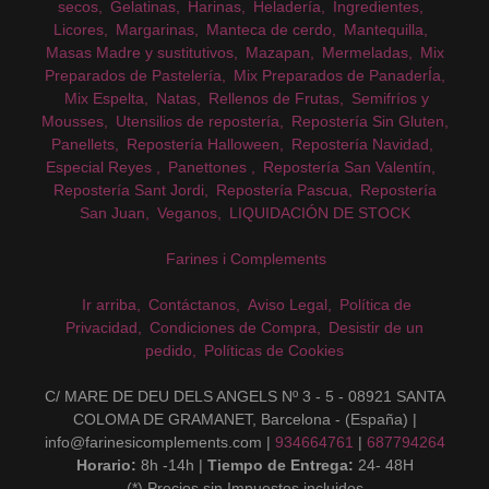
secos
Gelatinas
Harinas
Heladería
Ingredientes
Licores
Margarinas
Manteca de cerdo
Mantequilla
Masas Madre y sustitutivos
Mazapan
Mermeladas
Mix
Preparados de Pastelería
Mix Preparados de PanaderÍa
Mix Espelta
Natas
Rellenos de Frutas
Semifríos y
Mousses
Utensilios de repostería
Repostería Sin Gluten
Panellets
Repostería Halloween
Repostería Navidad
Especial Reyes
Panettones
Repostería San Valentín
Repostería Sant Jordi
Repostería Pascua
Repostería
San Juan
Veganos
LIQUIDACIÓN DE STOCK
Farines i Complements
Ir arriba
Contáctanos
Aviso Legal
Política de
Privacidad
Condiciones de Compra
Desistir de un
pedido
Políticas de Cookies
C/ MARE DE DEU DELS ANGELS Nº 3 - 5 - 08921 SANTA
COLOMA DE GRAMANET, Barcelona - (España) |
info@farinesicomplements.com |
934664761
|
687794264
Horario:
8h -14h |
Tiempo de Entrega:
24- 48H
(*) Precios sin Impuestos incluidos