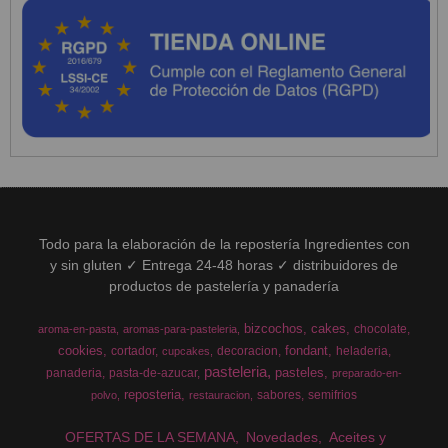
Todo para la elaboración de la repostería Ingredientes con
y sin gluten ✓ Entrega 24-48 horas ✓ distribuidores de
productos de pastelería y panadería
bizcochos
cakes
chocolate
aroma-en-pasta
aromas-para-pasteleria
cookies
fondant
cortador
decoracion
heladeria
cupcakes
pasteleria
pasteles
panaderia
pasta-de-azucar
preparado-en-
reposteria
sabores
semifrios
polvo
restauracion
OFERTAS DE LA SEMANA
Novedades
Aceites y