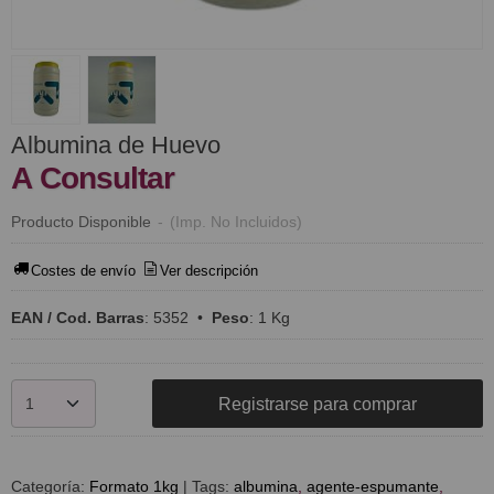
Albumina de Huevo
A Consultar
Producto Disponible
-
(Imp. No Incluidos)
Costes de envío
Ver descripción
EAN / Cod. Barras
:
5352
•
Peso
:
1 Kg
Registrarse para comprar
Categoría:
Formato 1kg
|
Tags:
albumina
agente-espumante