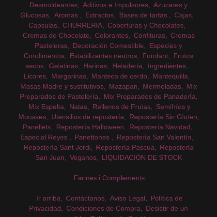
Desmoldeantes
Aditivos e Impulsores
Azucares y
Glucosas
Aromas
Extractos
Bases de tartas
Cajas
Capsulas
CHURRERIA
Coberturas y Chocolates
Cremas de Chocolate
Colorantes
Confituras
Cremas
Pasteleras
Decoración Comestible
Especies y
Condimentos
Estabilizantes neutros
Fondant
Frutos
secos
Gelatinas
Harinas
Heladería
Ingredientes
Licores
Margarinas
Manteca de cerdo
Mantequilla
Masas Madre y sustitutivos
Mazapan
Mermeladas
Mix
Preparados de Pastelería
Mix Preparados de PanaderÍa
Mix Espelta
Natas
Rellenos de Frutas
Semifríos y
Mousses
Utensilios de repostería
Repostería Sin Gluten
Panellets
Repostería Halloween
Repostería Navidad
Especial Reyes
Panettones
Repostería San Valentín
Repostería Sant Jordi
Repostería Pascua
Repostería
San Juan
Veganos
LIQUIDACIÓN DE STOCK
Farines i Complements
Ir arriba
Contáctanos
Aviso Legal
Política de
Privacidad
Condiciones de Compra
Desistir de un