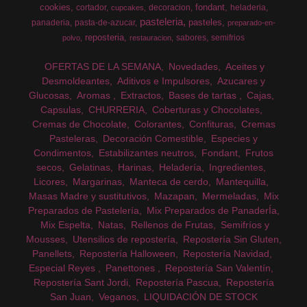
cookies
fondant
cortador
decoracion
heladeria
cupcakes
pasteleria
pasteles
panaderia
pasta-de-azucar
preparado-en-
reposteria
sabores
semifrios
polvo
restauracion
OFERTAS DE LA SEMANA
Novedades
Aceites y
Desmoldeantes
Aditivos e Impulsores
Azucares y
Glucosas
Aromas
Extractos
Bases de tartas
Cajas
Capsulas
CHURRERIA
Coberturas y Chocolates
Cremas de Chocolate
Colorantes
Confituras
Cremas
Pasteleras
Decoración Comestible
Especies y
Condimentos
Estabilizantes neutros
Fondant
Frutos
secos
Gelatinas
Harinas
Heladería
Ingredientes
Licores
Margarinas
Manteca de cerdo
Mantequilla
Masas Madre y sustitutivos
Mazapan
Mermeladas
Mix
Preparados de Pastelería
Mix Preparados de PanaderÍa
Mix Espelta
Natas
Rellenos de Frutas
Semifríos y
Mousses
Utensilios de repostería
Repostería Sin Gluten
Panellets
Repostería Halloween
Repostería Navidad
Especial Reyes
Panettones
Repostería San Valentín
Repostería Sant Jordi
Repostería Pascua
Repostería
San Juan
Veganos
LIQUIDACIÓN DE STOCK