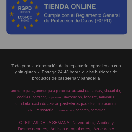
Todo para la elaboración de la repostería Ingredientes con
y sin gluten ✓ Entrega 24-48 horas ✓ distribuidores de
productos de pastelería y panadería
bizcochos
cakes
chocolate
aroma-en-pasta
aromas-para-pasteleria
cookies
fondant
cortador
decoracion
heladeria
cupcakes
pasteleria
pasteles
panaderia
pasta-de-azucar
preparado-en-
reposteria
sabores
semifrios
polvo
restauracion
OFERTAS DE LA SEMANA
Novedades
Aceites y
Desmoldeantes
Aditivos e Impulsores
Azucares y