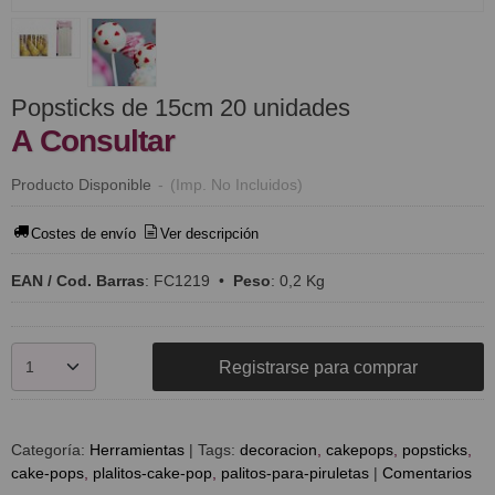
Popsticks de 15cm 20 unidades
A Consultar
Producto Disponible
-
(Imp. No Incluidos)
Costes de envío
Ver descripción
EAN / Cod. Barras
:
FC1219
•
Peso
:
0,2 Kg
Registrarse para comprar
Categoría:
Herramientas
|
Tags:
decoracion
cakepops
popsticks
cake-pops
plalitos-cake-pop
palitos-para-piruletas
|
Comentarios