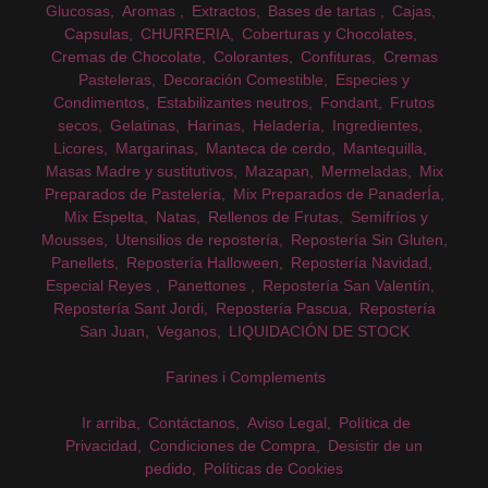
Glucosas
Aromas
Extractos
Bases de tartas
Cajas
Capsulas
CHURRERIA
Coberturas y Chocolates
Cremas de Chocolate
Colorantes
Confituras
Cremas
Pasteleras
Decoración Comestible
Especies y
Condimentos
Estabilizantes neutros
Fondant
Frutos
secos
Gelatinas
Harinas
Heladería
Ingredientes
Licores
Margarinas
Manteca de cerdo
Mantequilla
Masas Madre y sustitutivos
Mazapan
Mermeladas
Mix
Preparados de Pastelería
Mix Preparados de PanaderÍa
Mix Espelta
Natas
Rellenos de Frutas
Semifríos y
Mousses
Utensilios de repostería
Repostería Sin Gluten
Panellets
Repostería Halloween
Repostería Navidad
Especial Reyes
Panettones
Repostería San Valentín
Repostería Sant Jordi
Repostería Pascua
Repostería
San Juan
Veganos
LIQUIDACIÓN DE STOCK
Farines i Complements
Ir arriba
Contáctanos
Aviso Legal
Política de
Privacidad
Condiciones de Compra
Desistir de un
pedido
Políticas de Cookies