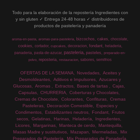
Todo para la elaboración de la repostería Ingredientes con
y sin gluten ✓ Entrega 24-48 horas ✓ distribuidores de
productos de pastelería y panadería
bizcochos
cakes
chocolate
aroma-en-pasta
aromas-para-pasteleria
cookies
fondant
cortador
decoracion
heladeria
cupcakes
pasteleria
pasteles
panaderia
pasta-de-azucar
preparado-en-
reposteria
sabores
semifrios
polvo
restauracion
OFERTAS DE LA SEMANA
Novedades
Aceites y
Desmoldeantes
Aditivos e Impulsores
Azucares y
Glucosas
Aromas
Extractos
Bases de tartas
Cajas
Capsulas
CHURRERIA
Coberturas y Chocolates
Cremas de Chocolate
Colorantes
Confituras
Cremas
Pasteleras
Decoración Comestible
Especies y
Condimentos
Estabilizantes neutros
Fondant
Frutos
secos
Gelatinas
Harinas
Heladería
Ingredientes
Licores
Margarinas
Manteca de cerdo
Mantequilla
Masas Madre y sustitutivos
Mazapan
Mermeladas
Mix
Preparados de Pastelería
Mix Preparados de PanaderÍa