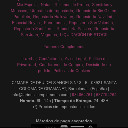
Mix Espelta
Natas
Rellenos de Frutas
Semifríos y
Mousses
Utensilios de repostería
Repostería Sin Gluten
Panellets
Repostería Halloween
Repostería Navidad
Especial Reyes
Panettones
Repostería San Valentín
Repostería Sant Jordi
Repostería Pascua
Repostería
San Juan
Veganos
LIQUIDACIÓN DE STOCK
Farines i Complements
Ir arriba
Contáctanos
Aviso Legal
Política de
Privacidad
Condiciones de Compra
Desistir de un
pedido
Políticas de Cookies
C/ MARE DE DEU DELS ANGELS Nº 3 - 5 - 08921 SANTA
COLOMA DE GRAMANET, Barcelona - (España) |
info@farinesicomplements.com |
934664761
|
687794264
Horario:
8h -14h |
Tiempo de Entrega:
24- 48H
(*) Precios sin Impuestos incluidos
Métodos de pago aceptados