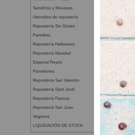
Semifríos y Mousses
Utensilios de repostería
Repostería Sin Gluten
Panellets
Repostería Halloween
Repostería Navidad
Especial Reyes
Panettones
Repostería San Valentín
Repostería Sant Jordi
Repostería Pascua
Repostería San Juan
Veganos
LIQUIDACIÓN DE STOCK