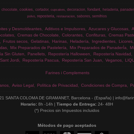
cookies
fondant
chocolate
cortador
decoracion
heladeria
panader
cupcakes
reposteria
sabores
semifrios
polvo
restauracion
eites y Desmoldeantes
Aditivos e Impulsores
Azucares y Glucosas
colates
Cremas de Chocolate
Colorantes
Confituras
Cremas Past
Frutos secos
Gelatinas
Harinas
Heladería
Ingredientes
Licores
das
Mix Preparados de Pastelería
Mix Preparados de PanaderÍa
Mi
ía Sin Gluten
Panellets
Repostería Halloween
Repostería Navidad
Sant Jordi
Repostería Pascua
Repostería San Juan
Veganos
LIQ
Farines i Complements
anos
Aviso Legal
Política de Privacidad
Condiciones de Compra
Po
21 SANTA COLOMA DE GRAMANET, Barcelona - (España) | info@fari
Horario:
8h -14h |
Tiempo de Entrega:
24- 48H
(*) Precios sin Impuestos incluidos
Métodos de pago aceptados