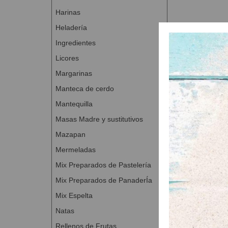
Harinas
Heladería
Ingredientes
Licores
Margarinas
Manteca de cerdo
Mantequilla
Masas Madre y sustitutivos
Mazapan
Mermeladas
Mix Preparados de Pastelería
Mix Preparados de PanaderÍa
Mix Espelta
Natas
Rellenos de Frutas