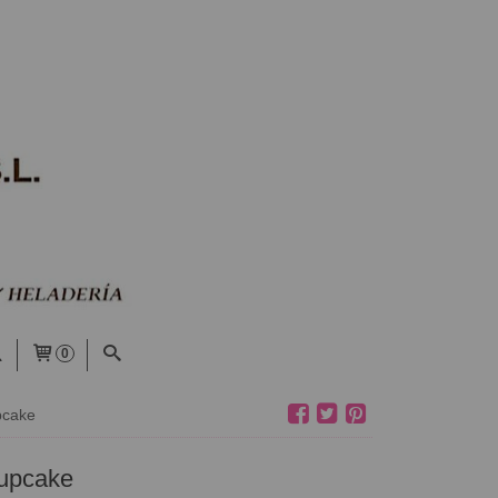
0
pcake
upcake