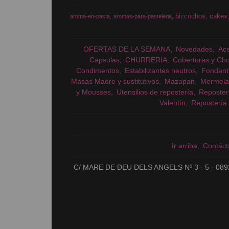
bizcochos
cakes
aroma-en-pasta
aromas-para-pasteleria
OFERTAS DE LA SEMANA
Novedades
Ac
Capsulas
CHURRERIA
Coberturas y Cho
Condimentos
Estabilizantes neutros
Fondant
Masas Madre y sustitutivos
Mazapan
Mermela
y Mousses
Utensilios de repostería
Reposter
Valentín
Repostería 
Ir arriba
Contáct
C/ MARE DE DEU DELS ANGELS Nº 3 - 5 - 089