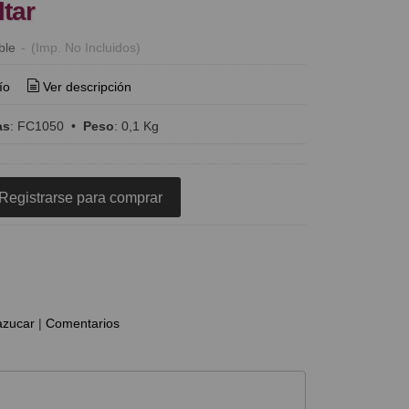
ltar
ble
-
(Imp. No Incluidos)
ío
Ver descripción
as
:
FC1050
•
Peso
:
0,1 Kg
Registrarse para comprar
azucar
|
Comentarios