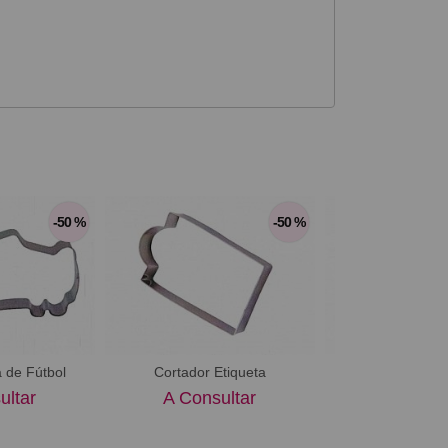
-50 %
-50 %
Cortador 
 de Fútbol
Cortador Etiqueta
A Consu
ultar
A Consultar