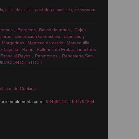
pasteleria
pasteles
ia
pasta-de-azucar
preparado-en-
Aromas
Extractos
Bases de tartas
Cajas
eleras
Decoración Comestible
Especies y
Margarinas
Manteca de cerdo
Mantequilla
x Espelta
Natas
Rellenos de Frutas
Semifríos
Especial Reyes
Panettones
Repostería San
UIDACIÓN DE STOCK
líticas de Cookies
nesicomplements.com |
934664761
|
687794264