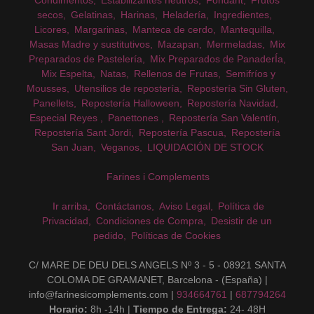
Condimentos
Estabilizantes neutros
Fondant
Frutos
secos
Gelatinas
Harinas
Heladería
Ingredientes
Licores
Margarinas
Manteca de cerdo
Mantequilla
Masas Madre y sustitutivos
Mazapan
Mermeladas
Mix
Preparados de Pastelería
Mix Preparados de PanaderÍa
Mix Espelta
Natas
Rellenos de Frutas
Semifríos y
Mousses
Utensilios de repostería
Repostería Sin Gluten
Panellets
Repostería Halloween
Repostería Navidad
Especial Reyes
Panettones
Repostería San Valentín
Repostería Sant Jordi
Repostería Pascua
Repostería
San Juan
Veganos
LIQUIDACIÓN DE STOCK
Farines i Complements
Ir arriba
Contáctanos
Aviso Legal
Política de
Privacidad
Condiciones de Compra
Desistir de un
pedido
Políticas de Cookies
C/ MARE DE DEU DELS ANGELS Nº 3 - 5 - 08921 SANTA
COLOMA DE GRAMANET, Barcelona - (España) |
info@farinesicomplements.com |
934664761
|
687794264
Horario:
8h -14h |
Tiempo de Entrega:
24- 48H