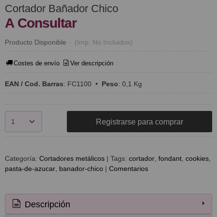
Cortador Bañador Chico
A Consultar
Producto Disponible
-
(Imp. No Incluidos)
Costes de envío
Ver descripción
EAN / Cod. Barras
:
FC1100
•
Peso
:
0,1 Kg
Registrarse para comprar
Categoría:
Cortadores metálicos
|
Tags:
cortador
fondant
cookies
pasta-de-azucar
banador-chico
|
Comentarios
Descripción