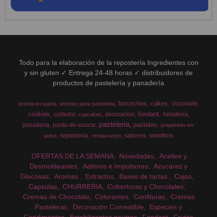
Todo para la elaboración de la repostería Ingredientes con
y sin gluten ✓ Entrega 24-48 horas ✓ distribuidores de
productos de pastelería y panadería
bizcochos
cakes
chocolate
aroma-en-pasta
aromas-para-pasteleria
cookies
fondant
cortador
decoracion
heladeria
cupcakes
pasteleria
pasteles
panaderia
pasta-de-azucar
preparado-en-
reposteria
sabores
semifrios
polvo
restauracion
OFERTAS DE LA SEMANA
Novedades
Aceites y
Desmoldeantes
Aditivos e Impulsores
Azucares y
Glucosas
Aromas
Extractos
Bases de tartas
Cajas
Capsulas
CHURRERIA
Coberturas y Chocolates
Cremas de Chocolate
Colorantes
Confituras
Cremas
Pasteleras
Decoración Comestible
Especies y