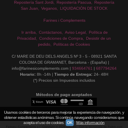
Repostería Sant Jordi
Repostería Pascua
Repostería
San Juan
Veganos
LIQUIDACIÓN DE STOCK
Farines i Complements
Ir arriba
Contáctanos
Aviso Legal
Política de
Privacidad
Condiciones de Compra
Desistir de un
pedido
Políticas de Cookies
C/ MARE DE DEU DELS ANGELS Nº 3 - 5 - 08921 SANTA
COLOMA DE GRAMANET, Barcelona - (España) |
info@farinesicomplements.com |
934664761
|
687794264
Horario:
8h -14h |
Tiempo de Entrega:
24- 48H
(*) Precios sin Impuestos incluidos
Métodos de pago aceptados
Usamos cookies de terceros para mejorar la experiencia de navegación, y
obtener estadísticas anónimas. Si continúa navegando consideramos que
acepta el uso de cookies.
OK
Más información
Farines i Complements s.l
- Copyright © 2026 [15240] - Con la tecnología de Palbin.com