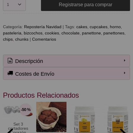
Registrarse para comprar
Categoría:
Repostería Navidad
|
Tags:
cakes
cupcakes
horno
pasteleria
bizcochos
cookies
chocolate
panettone
panettones
chips
chunks
|
Comentarios
Descripción
Costes de Envío
Productos Relacionados
-50 %
Set 3
cortadores
Corazón