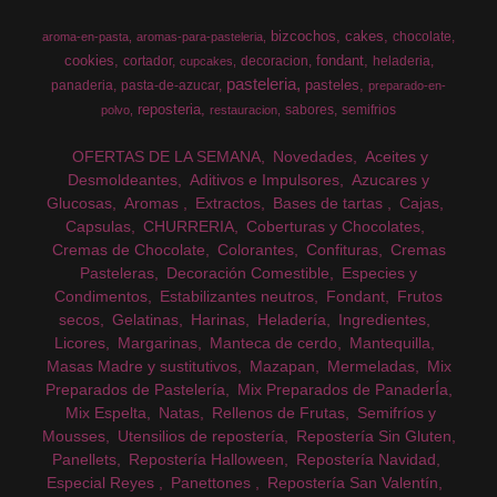
bizcochos
cakes
chocolate
aroma-en-pasta
aromas-para-pasteleria
cookies
fondant
cortador
decoracion
heladeria
cupcakes
pasteleria
pasteles
panaderia
pasta-de-azucar
preparado-en-
reposteria
sabores
semifrios
polvo
restauracion
OFERTAS DE LA SEMANA
Novedades
Aceites y
Desmoldeantes
Aditivos e Impulsores
Azucares y
Glucosas
Aromas
Extractos
Bases de tartas
Cajas
Capsulas
CHURRERIA
Coberturas y Chocolates
Cremas de Chocolate
Colorantes
Confituras
Cremas
Pasteleras
Decoración Comestible
Especies y
Condimentos
Estabilizantes neutros
Fondant
Frutos
secos
Gelatinas
Harinas
Heladería
Ingredientes
Licores
Margarinas
Manteca de cerdo
Mantequilla
Masas Madre y sustitutivos
Mazapan
Mermeladas
Mix
Preparados de Pastelería
Mix Preparados de PanaderÍa
Mix Espelta
Natas
Rellenos de Frutas
Semifríos y
Mousses
Utensilios de repostería
Repostería Sin Gluten
Panellets
Repostería Halloween
Repostería Navidad
Especial Reyes
Panettones
Repostería San Valentín