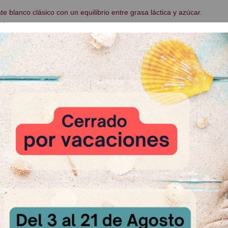
e blanco clásico con un equilibrio entre grasa láctica y azúcar.
l.
29,60%
o Gotas
:
s de pastelería. -Rellenos de bombones.- Decoraciones. - Moldeo y Piez
bora una amplia gama de chocolates negros, con leche y blancos con d
dos en pastelerías, panaderías y chocolaterías.
ovic
: Bolsa de 5kg
 Relacionados