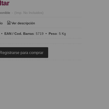
ltar
ponible
-
(Imp. No Incluidos)
ío
Ver descripción
•
EAN / Cod. Barras
:
5719
•
Peso
:
5 Kg
Registrarse para comprar