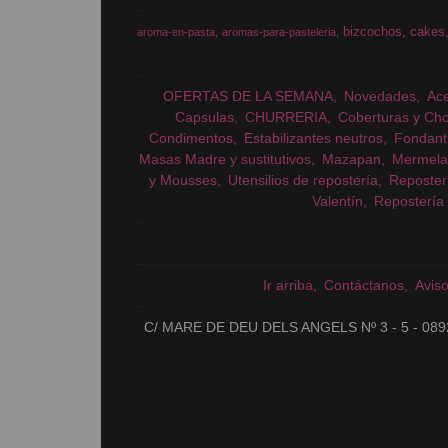
bizcochos
cakes
aroma-en-pasta
aromas-para-pasteleria
OFERTAS DE LA SEMANA
Novedades
Ac
Capsulas
CHURRERIA
Coberturas y Cho
Condimentos
Estabilizantes neutros
Fondant
Masas Madre y sustitutivos
Mazapan
Mermela
y Mousses
Utensilios de repostería
Reposter
Valentín
Repostería 
Ir arriba
Contáctanos
Avis
C/ MARE DE DEU DELS ANGELS Nº 3 - 5 - 089