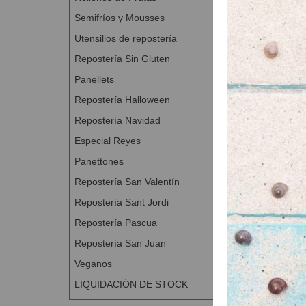
Semifríos y Mousses
Utensilios de repostería
Repostería Sin Gluten
Panellets
Repostería Halloween
Repostería Navidad
Cortador Cora
Especial Reyes
A Con
Panettones
Repostería San Valentín
Repostería Sant Jordi
Repostería Pascua
Repostería San Juan
Veganos
LIQUIDACIÓN DE STOCK