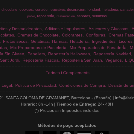
cookies
fondant
chocolate
cortador
decoracion
heladeria
panader
cupcakes
reposteria
sabores
semifrios
polvo
restauracion
eites y Desmoldeantes
Aditivos e Impulsores
Azucares y Glucosas
colates
Cremas de Chocolate
Colorantes
Confituras
Cremas Past
Frutos secos
Gelatinas
Harinas
Heladería
Ingredientes
Licores
das
Mix Preparados de Pastelería
Mix Preparados de PanaderÍa
Mi
ía Sin Gluten
Panellets
Repostería Halloween
Repostería Navidad
Sant Jordi
Repostería Pascua
Repostería San Juan
Veganos
LIQ
Farines i Complements
o Legal
Política de Privacidad
Condiciones de Compra
Desistir de u
21 SANTA COLOMA DE GRAMANET, Barcelona - (España) | info@fari
Horario:
8h -14h |
Tiempo de Entrega:
24- 48H
(*) Precios sin Impuestos incluidos
Métodos de pago aceptados