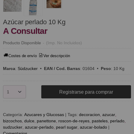
Azúcar perlado 10 Kg
A Consultar
Producto Disponible
-
(Imp. No Incluidos)
Costes de envío
Ver descripción
Marca
:
Südzucker
•
EAN / Cod. Barras
:
01604
•
Peso
:
10 Kg
Registrarse para comprar
Categoría:
Azucares y Glucosas
|
Tags:
decoracion
azucar
bizcochos
dulce
panettone
roscon-de-reyes
pasteles
perlado
sudzucker
azucar-perlado
pearl sugar
azucar-bolado
|
Comentarios