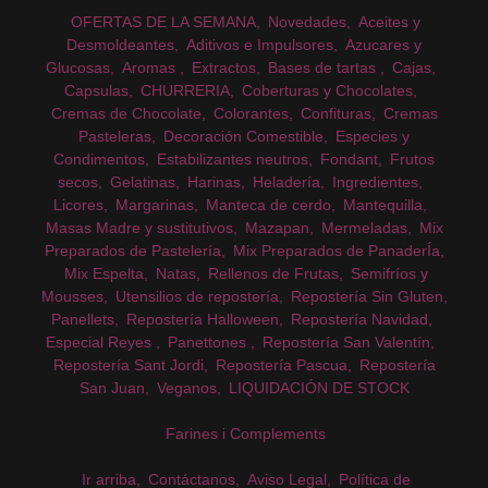
OFERTAS DE LA SEMANA
Novedades
Aceites y
Desmoldeantes
Aditivos e Impulsores
Azucares y
Glucosas
Aromas
Extractos
Bases de tartas
Cajas
Capsulas
CHURRERIA
Coberturas y Chocolates
Cremas de Chocolate
Colorantes
Confituras
Cremas
Pasteleras
Decoración Comestible
Especies y
Condimentos
Estabilizantes neutros
Fondant
Frutos
secos
Gelatinas
Harinas
Heladería
Ingredientes
Licores
Margarinas
Manteca de cerdo
Mantequilla
Masas Madre y sustitutivos
Mazapan
Mermeladas
Mix
Preparados de Pastelería
Mix Preparados de PanaderÍa
Mix Espelta
Natas
Rellenos de Frutas
Semifríos y
Mousses
Utensilios de repostería
Repostería Sin Gluten
Panellets
Repostería Halloween
Repostería Navidad
Especial Reyes
Panettones
Repostería San Valentín
Repostería Sant Jordi
Repostería Pascua
Repostería
San Juan
Veganos
LIQUIDACIÓN DE STOCK
Farines i Complements
Ir arriba
Contáctanos
Aviso Legal
Política de