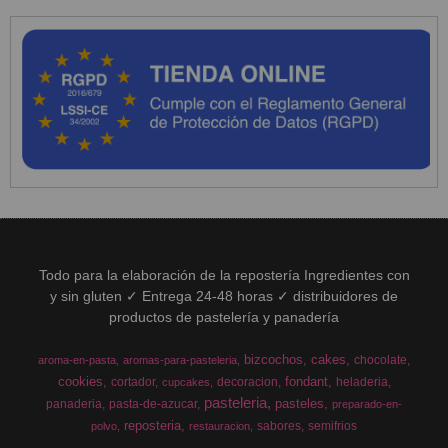
Todo para la elaboración de la repostería Ingredientes con
y sin gluten ✓ Entrega 24-48 horas ✓ distribuidores de
productos de pastelería y panadería
bizcochos
cakes
chocolate
aroma-en-pasta
aromas-para-pasteleria
cookies
fondant
cortador
decoracion
heladeria
cupcakes
pasteleria
pasteles
panaderia
pasta-de-azucar
preparado-en-
reposteria
sabores
semifrios
polvo
restauracion