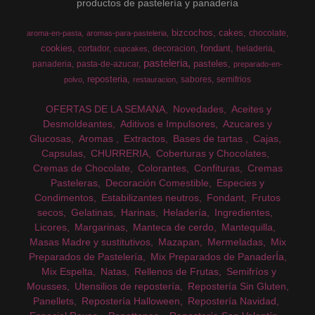
productos de pastelería y panadería
bizcochos
cakes
chocolate
aroma-en-pasta
aromas-para-pasteleria
cookies
fondant
cortador
decoracion
heladeria
cupcakes
pasteleria
pasteles
panaderia
pasta-de-azucar
preparado-en-
reposteria
sabores
semifrios
polvo
restauracion
OFERTAS DE LA SEMANA
Novedades
Aceites y
Desmoldeantes
Aditivos e Impulsores
Azucares y
Glucosas
Aromas
Extractos
Bases de tartas
Cajas
Capsulas
CHURRERIA
Coberturas y Chocolates
Cremas de Chocolate
Colorantes
Confituras
Cremas
Pasteleras
Decoración Comestible
Especies y
Condimentos
Estabilizantes neutros
Fondant
Frutos
secos
Gelatinas
Harinas
Heladería
Ingredientes
Licores
Margarinas
Manteca de cerdo
Mantequilla
Masas Madre y sustitutivos
Mazapan
Mermeladas
Mix
Preparados de Pastelería
Mix Preparados de PanaderÍa
Mix Espelta
Natas
Rellenos de Frutas
Semifríos y
Mousses
Utensilios de repostería
Repostería Sin Gluten
Panellets
Repostería Halloween
Repostería Navidad