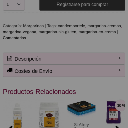
Registrarse para comprar
Categoría:
Margarinas
|
Tags:
vandemoortele
margarina-cremas
margarina-vegana
margarina-sin-gluten
margarina-en-crema
|
Comentarios
Descripción
Costes de Envío
Productos Relacionados
-10 %
St Allery