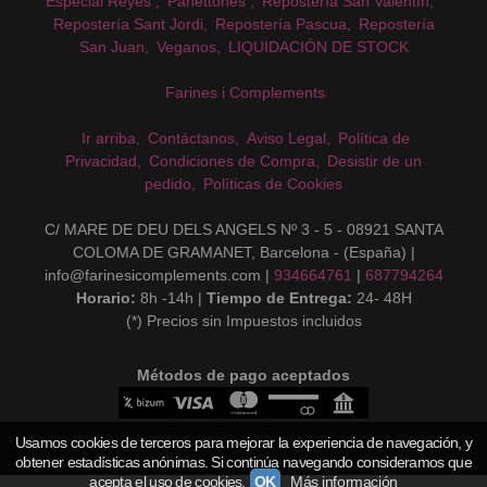
Especial Reyes
Panettones
Repostería San Valentín
Repostería Sant Jordi
Repostería Pascua
Repostería
San Juan
Veganos
LIQUIDACIÓN DE STOCK
Farines i Complements
Ir arriba
Contáctanos
Aviso Legal
Política de
Privacidad
Condiciones de Compra
Desistir de un
pedido
Políticas de Cookies
C/ MARE DE DEU DELS ANGELS Nº 3 - 5 - 08921 SANTA
COLOMA DE GRAMANET, Barcelona - (España) |
info@farinesicomplements.com |
934664761
|
687794264
Horario:
8h -14h |
Tiempo de Entrega:
24- 48H
(*) Precios sin Impuestos incluidos
Métodos de pago aceptados
Usamos cookies de terceros para mejorar la experiencia de navegación, y
obtener estadísticas anónimas. Si continúa navegando consideramos que
acepta el uso de cookies.
OK
Más información