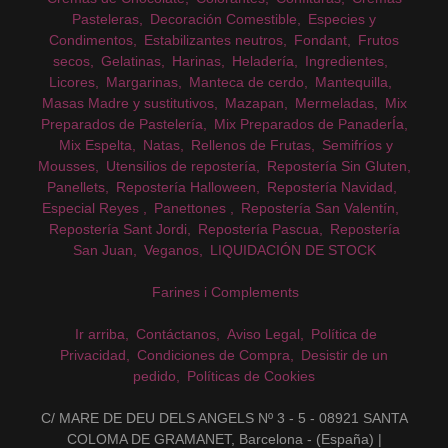
Pasteleras
Decoración Comestible
Especies y
Condimentos
Estabilizantes neutros
Fondant
Frutos
secos
Gelatinas
Harinas
Heladería
Ingredientes
Licores
Margarinas
Manteca de cerdo
Mantequilla
Masas Madre y sustitutivos
Mazapan
Mermeladas
Mix
Preparados de Pastelería
Mix Preparados de PanaderÍa
Mix Espelta
Natas
Rellenos de Frutas
Semifríos y
Mousses
Utensilios de repostería
Repostería Sin Gluten
Panellets
Repostería Halloween
Repostería Navidad
Especial Reyes
Panettones
Repostería San Valentín
Repostería Sant Jordi
Repostería Pascua
Repostería
San Juan
Veganos
LIQUIDACIÓN DE STOCK
Farines i Complements
Ir arriba
Contáctanos
Aviso Legal
Política de
Privacidad
Condiciones de Compra
Desistir de un
pedido
Políticas de Cookies
C/ MARE DE DEU DELS ANGELS Nº 3 - 5 - 08921 SANTA
COLOMA DE GRAMANET, Barcelona - (España) |