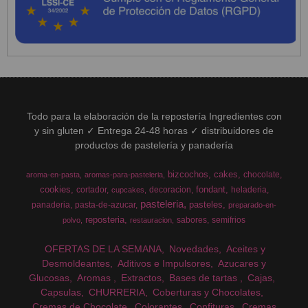
Todo para la elaboración de la repostería Ingredientes con
y sin gluten ✓ Entrega 24-48 horas ✓ distribuidores de
productos de pastelería y panadería
bizcochos
cakes
chocolate
aroma-en-pasta
aromas-para-pasteleria
cookies
fondant
cortador
decoracion
heladeria
cupcakes
pasteleria
pasteles
panaderia
pasta-de-azucar
preparado-en-
reposteria
sabores
semifrios
polvo
restauracion
OFERTAS DE LA SEMANA
Novedades
Aceites y
Desmoldeantes
Aditivos e Impulsores
Azucares y
Glucosas
Aromas
Extractos
Bases de tartas
Cajas
Capsulas
CHURRERIA
Coberturas y Chocolates
Cremas de Chocolate
Colorantes
Confituras
Cremas