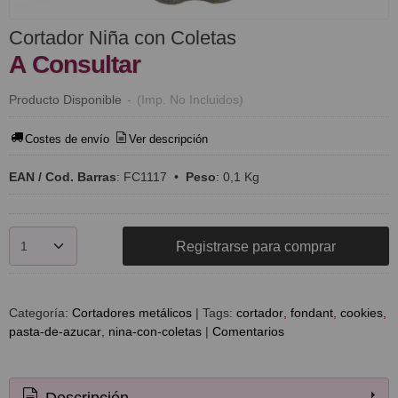
Cortador Niña con Coletas
A Consultar
Producto Disponible
-
(Imp. No Incluidos)
Costes de envío
Ver descripción
EAN / Cod. Barras
:
FC1117
•
Peso
:
0,1 Kg
Registrarse para comprar
Categoría:
Cortadores metálicos
|
Tags:
cortador
fondant
cookies
pasta-de-azucar
nina-con-coletas
|
Comentarios
Descripción