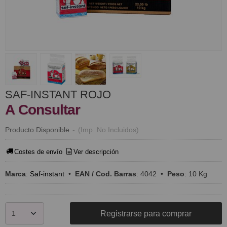
SAF-INSTANT ROJO
A Consultar
Producto Disponible
-
(Imp. No Incluidos)
Costes de envío
Ver descripción
Marca
:
Saf-instant
•
EAN / Cod. Barras
:
4042
•
Peso
:
10 Kg
Registrarse para comprar