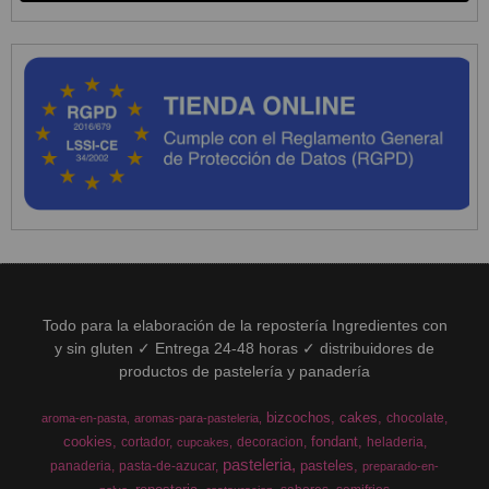
Todo para la elaboración de la repostería Ingredientes con
y sin gluten ✓ Entrega 24-48 horas ✓ distribuidores de
productos de pastelería y panadería
bizcochos
cakes
chocolate
aroma-en-pasta
aromas-para-pasteleria
cookies
fondant
cortador
decoracion
heladeria
cupcakes
pasteleria
pasteles
panaderia
pasta-de-azucar
preparado-en-