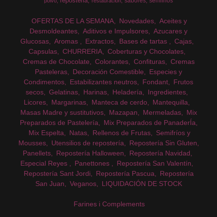
reposteria
sabores
semifrios
polvo
restauracion
OFERTAS DE LA SEMANA
Novedades
Aceites y
Desmoldeantes
Aditivos e Impulsores
Azucares y
Glucosas
Aromas
Extractos
Bases de tartas
Cajas
Capsulas
CHURRERIA
Coberturas y Chocolates
Cremas de Chocolate
Colorantes
Confituras
Cremas
Pasteleras
Decoración Comestible
Especies y
Condimentos
Estabilizantes neutros
Fondant
Frutos
secos
Gelatinas
Harinas
Heladería
Ingredientes
Licores
Margarinas
Manteca de cerdo
Mantequilla
Masas Madre y sustitutivos
Mazapan
Mermeladas
Mix
Preparados de Pastelería
Mix Preparados de PanaderÍa
Mix Espelta
Natas
Rellenos de Frutas
Semifríos y
Mousses
Utensilios de repostería
Repostería Sin Gluten
Panellets
Repostería Halloween
Repostería Navidad
Especial Reyes
Panettones
Repostería San Valentín
Repostería Sant Jordi
Repostería Pascua
Repostería
San Juan
Veganos
LIQUIDACIÓN DE STOCK
Farines i Complements