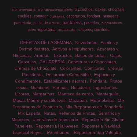
bizcochos
cakes
chocolate
aroma-en-pasta
aromas-para-pasteleria
cookies
fondant
cortador
decoracion
heladeria
cupcakes
pasteleria
pasteles
panaderia
pasta-de-azucar
preparado-en-
reposteria
sabores
semifrios
polvo
restauracion
OFERTAS DE LA SEMANA
Novedades
Aceites y
Desmoldeantes
Aditivos e Impulsores
Azucares y
Glucosas
Aromas
Extractos
Bases de tartas
Cajas
Capsulas
CHURRERIA
Coberturas y Chocolates
Cremas de Chocolate
Colorantes
Confituras
Cremas
Pasteleras
Decoración Comestible
Especies y
Condimentos
Estabilizantes neutros
Fondant
Frutos
secos
Gelatinas
Harinas
Heladería
Ingredientes
Licores
Margarinas
Manteca de cerdo
Mantequilla
Masas Madre y sustitutivos
Mazapan
Mermeladas
Mix
Preparados de Pastelería
Mix Preparados de PanaderÍa
Mix Espelta
Natas
Rellenos de Frutas
Semifríos y
Mousses
Utensilios de repostería
Repostería Sin Gluten
Panellets
Repostería Halloween
Repostería Navidad
Especial Reyes
Panettones
Repostería San Valentín