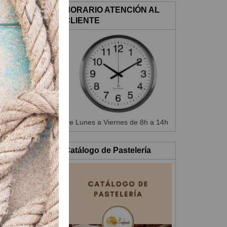
HORARIO ATENCIÓN AL
CLIENTE
ene que doblar
ngrasados.
De Lunes a Viernes de 8h a 14h
Catálogo de Pastelería