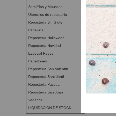
Semifríos y Mousses
Utensilios de repostería
Repostería Sin Gluten
Panellets
Repostería Halloween
Repostería Navidad
Especial Reyes
Panettones
Repostería San Valentín
Repostería Sant Jordi
Repostería Pascua
Repostería San Juan
Veganos
LIQUIDACIÓN DE STOCK