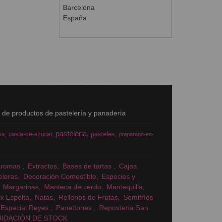
Barcelona
España
s de productos de pastelería y panadería
pasteleria
pasteles
ia
pasta-de-azucar
preparado-en-
Aromas
Extractos
Bases de tartas
Cajas
eleras
Decoración Comestible
Especies y
Margarinas
Manteca de cerdo
Mantequilla
x Espelta
Natas
Rellenos de Frutas
Semifríos
Especial Reyes
Panettones
Repostería San
UIDACIÓN DE STOCK