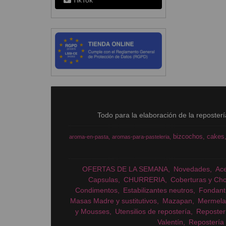
TikTok
Todo para la elaboración de la reposter
bizcochos
cakes
aroma-en-pasta
aromas-para-pasteleria
OFERTAS DE LA SEMANA
Novedades
Ac
Capsulas
CHURRERIA
Coberturas y Cho
Condimentos
Estabilizantes neutros
Fondant
Masas Madre y sustitutivos
Mazapan
Mermela
y Mousses
Utensilios de repostería
Reposter
Valentín
Repostería 