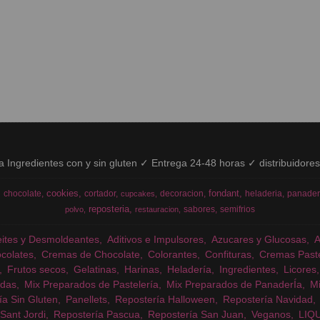
ía Ingredientes con y sin gluten ✓ Entrega 24-48 horas ✓ distribuidore
cookies
fondant
chocolate
cortador
decoracion
heladeria
panader
cupcakes
reposteria
sabores
semifrios
polvo
restauracion
eites y Desmoldeantes
Aditivos e Impulsores
Azucares y Glucosas
colates
Cremas de Chocolate
Colorantes
Confituras
Cremas Past
Frutos secos
Gelatinas
Harinas
Heladería
Ingredientes
Licores
das
Mix Preparados de Pastelería
Mix Preparados de PanaderÍa
Mi
ía Sin Gluten
Panellets
Repostería Halloween
Repostería Navidad
Sant Jordi
Repostería Pascua
Repostería San Juan
Veganos
LIQ