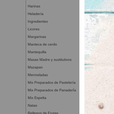
Añadir la l
Harinas
Añadir la na
Dejar una p
Heladería
su volumen.
Ingredientes
Cortar la m
Licores
Fermentar 1
Cocer a 180
Margarinas
Sacar del mol
Manteca de cerdo
Preparación de 
Mantequilla
Masas Madre y sustitutivos
Tiempo de p
Dificultad:fác
Mazapan
Mermeladas
Mix Preparados de Pastelería
Mix Preparados de PanaderÍa
Mix Espelta
Natas
Rellenos de Frutas