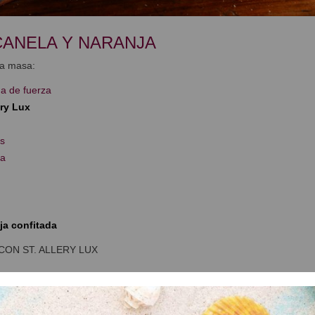
CANELA Y NARANJA
la masa:
na de fuerza
ery Lux
s
ra
ja confitada
ON ST. ALLERY LUX
 los ingredientes menos la naranja confitada y la levadura durante u