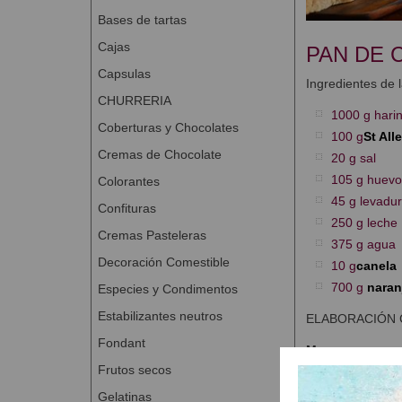
Bases de tartas
Cajas
PAN DE 
Capsulas
Ingredientes de 
CHURRERIA
1000 g hari
Coberturas y Chocolates
100 g
St All
Cremas de Chocolate
20 g sal
105 g huevo
Colorantes
45 g levadu
Confituras
250 g leche
Cremas Pasteleras
375 g agua
Decoración Comestible
10 g
canela
700 g
naran
Especies y Condimentos
Estabilizantes neutros
ELABORACIÓN C
Fondant
Masa
Frutos secos
Amasar todos
Gelatinas