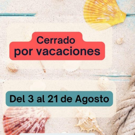
evadura y amasar unos 5 min más.
ranja, simplemente que lo incorpore la masa.
rimera fermentación en bloque de unas 2 h a temperatura ambiente, ti
edida necesaria, formar una barra y colocar en moldes previamente e
 h más hasta que llene el molde.
-190 ºc unos 20-30min dependiendo del volumen del pan.
de y dejar enfriar en rejilla.
la Receta
reparación: 1 h y 30 min aprox
il