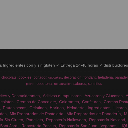
ía Ingredientes con y sin gluten ✓ Entrega 24-48 horas ✓ distribuidore
cookies
fondant
chocolate
cortador
decoracion
heladeria
panader
cupcakes
reposteria
sabores
semifrios
polvo
restauracion
eites y Desmoldeantes
Aditivos e Impulsores
Azucares y Glucosas
colates
Cremas de Chocolate
Colorantes
Confituras
Cremas Past
Frutos secos
Gelatinas
Harinas
Heladería
Ingredientes
Licores
das
Mix Preparados de Pastelería
Mix Preparados de PanaderÍa
Mi
ía Sin Gluten
Panellets
Repostería Halloween
Repostería Navidad
Sant Jordi
Repostería Pascua
Repostería San Juan
Veganos
LIQ