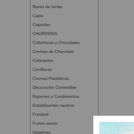
Bases de tartas
Cajas
Capsulas
CHURRERIA
Coberturas y Chocolates
Cremas de Chocolate
Colorantes
Confituras
Cremas Pasteleras
Decoración Comestible
Especies y Condimentos
Estabilizantes neutros
Fondant
Frutos secos
Gelatinas