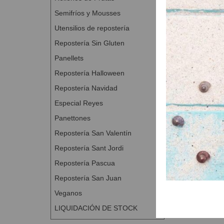
Semifríos y Mousses
Utensilios de repostería
Repostería Sin Gluten
Panellets
Repostería Halloween
Repostería Navidad
Especial Reyes
Panettones
Repostería San Valentín
Repostería Sant Jordi
Repostería Pascua
Repostería San Juan
Veganos
LIQUIDACIÓN DE STOCK