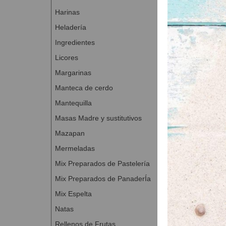
Harinas
Heladería
Ingredientes
Licores
Margarinas
Manteca de cerdo
Mantequilla
Masas Madre y sustitutivos
Mazapan
Mermeladas
Mix Preparados de Pastelería
Mix Preparados de PanaderÍa
Mix Espelta
Natas
Rellenos de Frutas