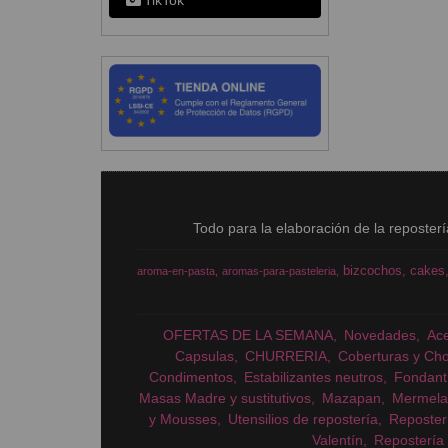
TikTok
Todo para la elaboración de la reposter
bizcochos
cakes
aroma-en-pasta
aromas-para-pasteleria
OFERTAS DE LA SEMANA
Novedades
Ac
Capsulas
CHURRERIA
Coberturas y Cho
Condimentos
Estabilizantes neutros
Fondant
Masas Madre y sustitutivos
Mazapan
Mermela
y Mousses
Utensilios de repostería
Reposter
Valentín
Repostería 