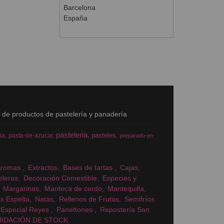
Barcelona
España
s de productos de pastelería y panadería
pasteleria
pasteles
ia
pasta-de-azucar
preparado-en-
Aromas
Extractos
Bases de tartas
Cajas
eleras
Decoración Comestible
Especies y
Margarinas
Manteca de cerdo
Mantequilla
x Espelta
Natas
Rellenos de Frutas
Semifríos
Especial Reyes
Panettones
Repostería San
UIDACIÓN DE STOCK