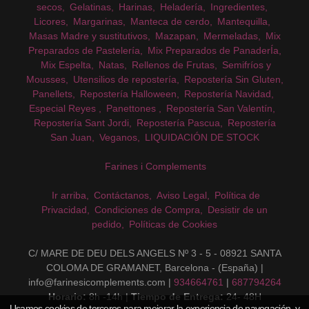
secos
Gelatinas
Harinas
Heladería
Ingredientes
Licores
Margarinas
Manteca de cerdo
Mantequilla
Masas Madre y sustitutivos
Mazapan
Mermeladas
Mix
Preparados de Pastelería
Mix Preparados de PanaderÍa
Mix Espelta
Natas
Rellenos de Frutas
Semifríos y
Mousses
Utensilios de repostería
Repostería Sin Gluten
Panellets
Repostería Halloween
Repostería Navidad
Especial Reyes
Panettones
Repostería San Valentín
Repostería Sant Jordi
Repostería Pascua
Repostería
San Juan
Veganos
LIQUIDACIÓN DE STOCK
Farines i Complements
Ir arriba
Contáctanos
Aviso Legal
Política de
Privacidad
Condiciones de Compra
Desistir de un
pedido
Políticas de Cookies
C/ MARE DE DEU DELS ANGELS Nº 3 - 5 - 08921 SANTA
COLOMA DE GRAMANET, Barcelona - (España) |
info@farinesicomplements.com |
934664761
|
687794264
Horario:
8h -14h |
Tiempo de Entrega:
24- 48H
Usamos cookies de terceros para mejorar la experiencia de navegación, y