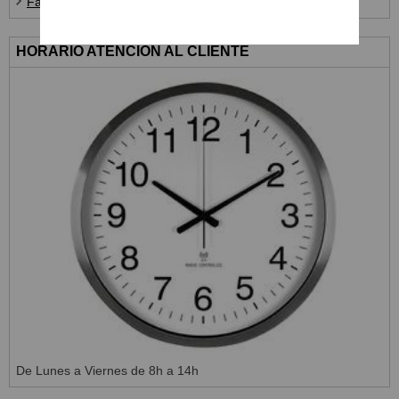
Farines i Complements
HORARIO ATENCIÓN AL CLIENTE
De Lunes a Viernes de 8h a 14h