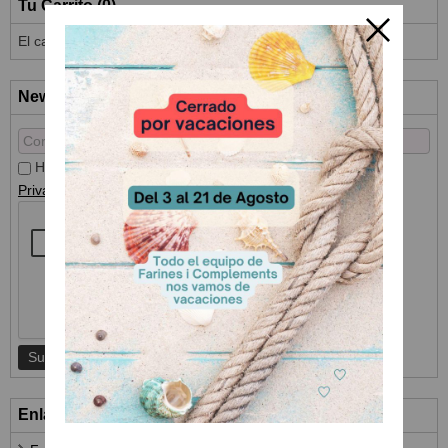
Tu Carrito (0)
El carrito de la compra está vacío
Newsletter
He leído y acepto el
Tratamiento de datos
y la
Política de
Privacidad
Enlaces