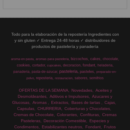
Todo para la elaboración de la repostería Ingredientes con
y sin gluten ✓ Entrega 24-48 horas ✓ distribuidores de
productos de pastelería y panadería
bizcochos
cakes
chocolate
aroma-en-pasta
aromas-para-pasteleria
cookies
fondant
cortador
decoracion
heladeria
cupcakes
pasteleria
pasteles
panaderia
pasta-de-azucar
preparado-en-
reposteria
sabores
semifrios
polvo
restauracion
OFERTAS DE LA SEMANA
Novedades
Aceites y
Desmoldeantes
Aditivos e Impulsores
Azucares y
Glucosas
Aromas
Extractos
Bases de tartas
Cajas
Capsulas
CHURRERIA
Coberturas y Chocolates
Cremas de Chocolate
Colorantes
Confituras
Cremas
Pasteleras
Decoración Comestible
Especies y
Condimentos
Estabilizantes neutros
Fondant
Frutos