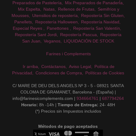
Preparados de Pastelería
Mix Preparados de PanaderÍa
Mix Espelta
Natas
Rellenos de Frutas
Semifríos y
Mousses
Utensilios de repostería
Repostería Sin Gluten
Panellets
Repostería Halloween
Repostería Navidad
Especial Reyes
Panettones
Repostería San Valentín
Repostería Sant Jordi
Repostería Pascua
Repostería
San Juan
Veganos
LIQUIDACIÓN DE STOCK
Farines i Complements
Ir arriba
Contáctanos
Aviso Legal
Política de
Privacidad
Condiciones de Compra
Políticas de Cookies
C/ MARE DE DEU DELS ANGELS Nº 3 - 5 - 08921 SANTA
COLOMA DE GRAMANET, Barcelona - (España) |
info@farinesicomplements.com |
934664761
|
687794264
Horario:
8h -14h |
Tiempo de Entrega:
24- 48H
(*) Precios sin Impuestos incluidos
Métodos de pago aceptados