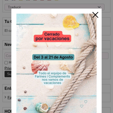
Tu Carrito (0)
El carrito de la compra está vacío
Newsletter
He leído y acepto el
Tratamiento de datos
y la
Política de
Privacidad
Enlaces
Farines i Complements
HORARIO ATENCIÓN AL CLIENTE