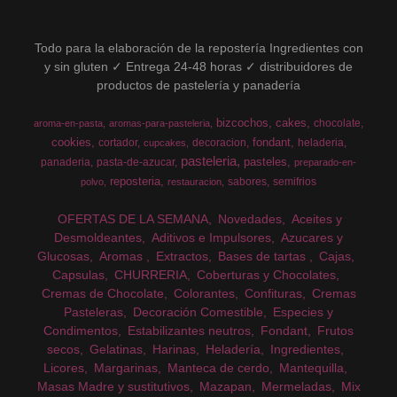
Todo para la elaboración de la repostería Ingredientes con
y sin gluten ✓ Entrega 24-48 horas ✓ distribuidores de
productos de pastelería y panadería
bizcochos
cakes
chocolate
aroma-en-pasta
aromas-para-pasteleria
cookies
fondant
cortador
decoracion
heladeria
cupcakes
pasteleria
pasteles
panaderia
pasta-de-azucar
preparado-en-
reposteria
sabores
semifrios
polvo
restauracion
OFERTAS DE LA SEMANA
Novedades
Aceites y
Desmoldeantes
Aditivos e Impulsores
Azucares y
Glucosas
Aromas
Extractos
Bases de tartas
Cajas
Capsulas
CHURRERIA
Coberturas y Chocolates
Cremas de Chocolate
Colorantes
Confituras
Cremas
Pasteleras
Decoración Comestible
Especies y
Condimentos
Estabilizantes neutros
Fondant
Frutos
secos
Gelatinas
Harinas
Heladería
Ingredientes
Licores
Margarinas
Manteca de cerdo
Mantequilla
Masas Madre y sustitutivos
Mazapan
Mermeladas
Mix