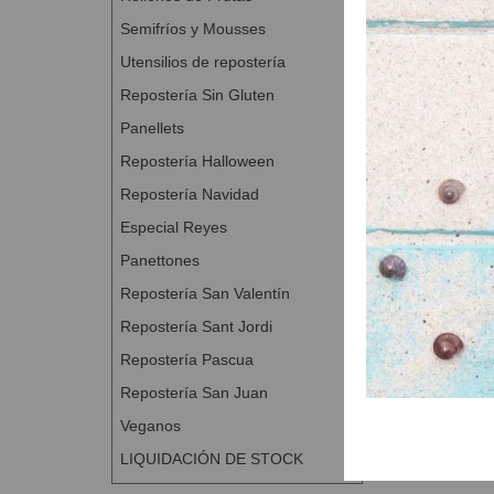
Semifríos y Mousses
Utensilios de repostería
Repostería Sin Gluten
Panellets
Repostería Halloween
Repostería Navidad
Especial Reyes
Panettones
Repostería San Valentín
Repostería Sant Jordi
Repostería Pascua
Repostería San Juan
Veganos
LIQUIDACIÓN DE STOCK