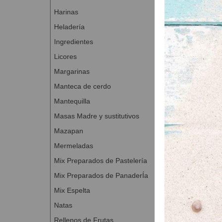
Harinas
Heladería
Ingredientes
Licores
Margarinas
Manteca de cerdo
Mantequilla
Masas Madre y sustitutivos
Mazapan
Mermeladas
Mix Preparados de Pastelería
Mix Preparados de PanaderÍa
Mix Espelta
Natas
Rellenos de Frutas