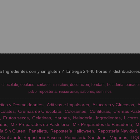
ía Ingredientes con y sin gluten ✓ Entrega 24-48 horas ✓ distribuidore
cookies
fondant
chocolate
cortador
decoracion
heladeria
panader
cupcakes
reposteria
sabores
semifrios
polvo
restauracion
eites y Desmoldeantes
Aditivos e Impulsores
Azucares y Glucosas
colates
Cremas de Chocolate
Colorantes
Confituras
Cremas Past
Frutos secos
Gelatinas
Harinas
Heladería
Ingredientes
Licores
das
Mix Preparados de Pastelería
Mix Preparados de PanaderÍa
Mi
ía Sin Gluten
Panellets
Repostería Halloween
Repostería Navidad
Sant Jordi
Repostería Pascua
Repostería San Juan
Veganos
LIQ