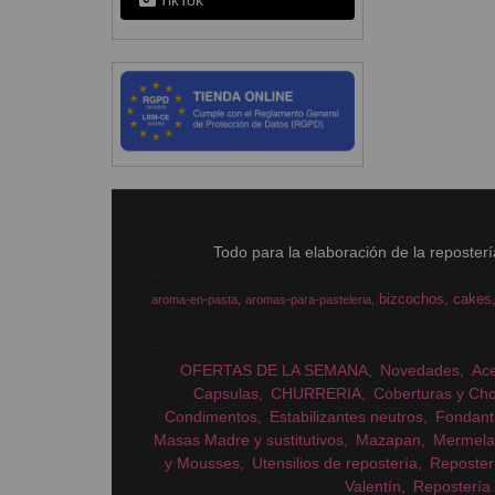
TikTok
Todo para la elaboración de la reposter
bizcochos
cakes
aroma-en-pasta
aromas-para-pasteleria
OFERTAS DE LA SEMANA
Novedades
Ac
Capsulas
CHURRERIA
Coberturas y Cho
Condimentos
Estabilizantes neutros
Fondant
Masas Madre y sustitutivos
Mazapan
Mermela
y Mousses
Utensilios de repostería
Reposter
Valentín
Repostería 