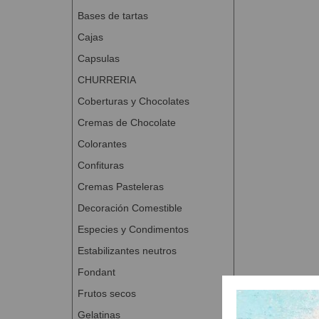
Bases de tartas
Cajas
Capsulas
CHURRERIA
Coberturas y Chocolates
Cremas de Chocolate
Colorantes
Confituras
Cremas Pasteleras
Decoración Comestible
Especies y Condimentos
Estabilizantes neutros
Fondant
Frutos secos
Gelatinas