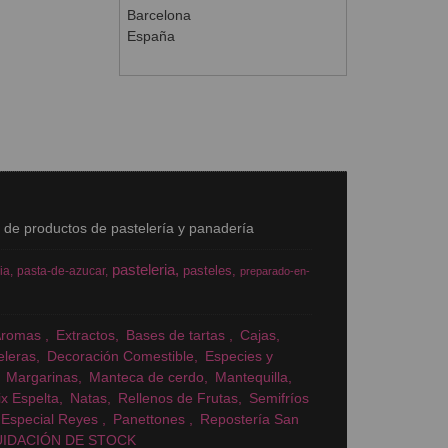
Barcelona
España
s de productos de pastelería y panadería
pasteleria
pasteles
ia
pasta-de-azucar
preparado-en-
Aromas
Extractos
Bases de tartas
Cajas
eleras
Decoración Comestible
Especies y
Margarinas
Manteca de cerdo
Mantequilla
x Espelta
Natas
Rellenos de Frutas
Semifríos
Especial Reyes
Panettones
Repostería San
UIDACIÓN DE STOCK