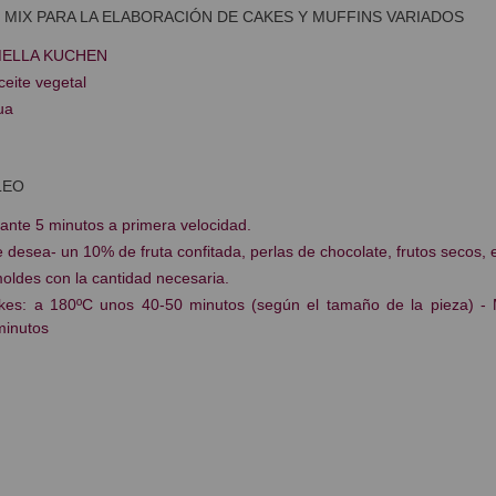
MIX PARA LA ELABORACIÓN DE CAKES Y MUFFINS VARIADOS
 MELLA KUCHEN
ceite vegetal
ua
LEO
ante 5 minutos a primera velocidad.
e desea- un 10% de fruta confitada, perlas de chocolate, frutos secos, e
moldes con la cantidad necesaria.
kes: a 180ºC unos 40-50 minutos (según el tamaño de la pieza)
-
minutos