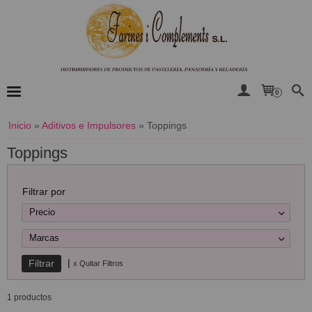
0
Inicio
»
Aditivos e Impulsores
»
Toppings
Toppings
Filtrar por
Precio
Marcas
|
x Quitar Filtros
1 productos