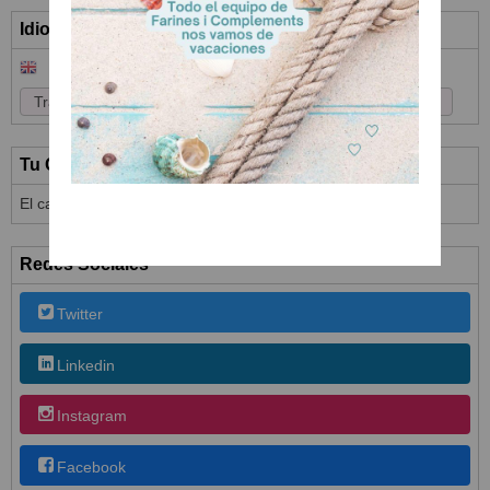
Idioma
Tu Carrito (0)
El carrito de la compra está vacío
Redes Sociales
Twitter
Linkedin
Instagram
Facebook