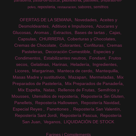
pasteles
panaderia
pasta-de-azucar
preparado-en-
reposteria
sabores
semifrios
polvo
restauracion
OFERTAS DE LA SEMANA
Novedades
Aceites y
Desmoldeantes
Aditivos e Impulsores
Azucares y
Glucosas
Aromas
Extractos
Bases de tartas
Cajas
Capsulas
CHURRERIA
Coberturas y Chocolates
Cremas de Chocolate
Colorantes
Confituras
Cremas
Pasteleras
Decoración Comestible
Especies y
Condimentos
Estabilizantes neutros
Fondant
Frutos
secos
Gelatinas
Harinas
Heladería
Ingredientes
Licores
Margarinas
Manteca de cerdo
Mantequilla
Masas Madre y sustitutivos
Mazapan
Mermeladas
Mix
Preparados de Pastelería
Mix Preparados de PanaderÍa
Mix Espelta
Natas
Rellenos de Frutas
Semifríos y
Mousses
Utensilios de repostería
Repostería Sin Gluten
Panellets
Repostería Halloween
Repostería Navidad
Especial Reyes
Panettones
Repostería San Valentín
Repostería Sant Jordi
Repostería Pascua
Repostería
San Juan
Veganos
LIQUIDACIÓN DE STOCK
Farines i Complements