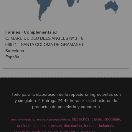
Farines i Complements s.l
C/ MARE DE DEU DELS ANGELS Nº 3 - 5
08921 - SANTA COLOMA DE GRAMANET
Barcelona
España
Todo para la elaboración de la repostería Ingredientes con
y sin gluten ✓ Entrega 24-48 horas ✓ distribuidores de
productos de pastelería y panadería
bizcochos
cakes
chocolate
aroma-en-pasta
aromas-para-pasteleria
cookies
fondant
cortador
decoracion
heladeria
cupcakes
pasteleria