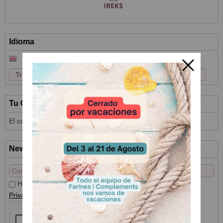
Idioma
Tu Carrito (0)
El carrito de la compra está vacío
Newsletter
He leído y acepto el
Tratamiento de datos
y la
Política de
Privacidad