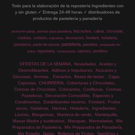
Todo para la elaboración de la repostería Ingredientes con
y sin gluten ✓ Entrega 24-48 horas ✓ distribuidores de
productos de pastelería y panadería
bizcochos
cakes
chocolate
aroma-en-pasta
aromas-para-pasteleria
cookies
fondant
cortador
decoracion
heladeria
cupcakes
pasteleria
pasteles
panaderia
pasta-de-azucar
preparado-en-
reposteria
sabores
semifrios
polvo
restauracion
OFERTAS DE LA SEMANA
Novedades
Aceites y
Desmoldeantes
Aditivos e Impulsores
Azucares y
Glucosas
Aromas
Extractos
Bases de tartas
Cajas
Capsulas
CHURRERIA
Coberturas y Chocolates
Cremas de Chocolate
Colorantes
Confituras
Cremas
Pasteleras
Decoración Comestible
Especies y
Condimentos
Estabilizantes neutros
Fondant
Frutos
secos
Gelatinas
Harinas
Heladería
Ingredientes
Licores
Margarinas
Manteca de cerdo
Mantequilla
Masas Madre y sustitutivos
Mazapan
Mermeladas
Mix
Preparados de Pastelería
Mix Preparados de PanaderÍa
Mix Espelta
Natas
Rellenos de Frutas
Semifríos y