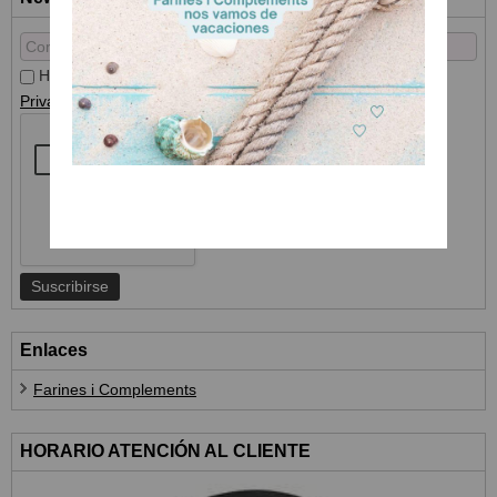
He leído y acepto el
Tratamiento de datos
y la
Política de
Privacidad
Enlaces
Farines i Complements
HORARIO ATENCIÓN AL CLIENTE