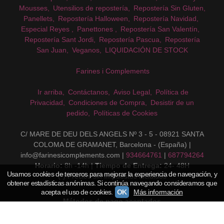
Mousses
Utensilios de repostería
Repostería Sin Gluten
Panellets
Repostería Halloween
Repostería Navidad
Especial Reyes
Panettones
Repostería San Valentín
Repostería Sant Jordi
Repostería Pascua
Repostería
San Juan
Veganos
LIQUIDACIÓN DE STOCK
Farines i Complements
Ir arriba
Contáctanos
Aviso Legal
Política de
Privacidad
Condiciones de Compra
Desistir de un
pedido
Políticas de Cookies
C/ MARE DE DEU DELS ANGELS Nº 3 - 5 - 08921 SANTA
COLOMA DE GRAMANET, Barcelona - (España) |
info@farinesicomplements.com |
934664761
|
687794264
Horario:
8h -14h |
Tiempo de Entrega:
24- 48H
Usamos cookies de terceros para mejorar la experiencia de navegación, y
(*) Precios sin Impuestos incluidos
obtener estadísticas anónimas. Si continúa navegando consideramos que
acepta el uso de cookies.
OK
Más información
Métodos de pago aceptados