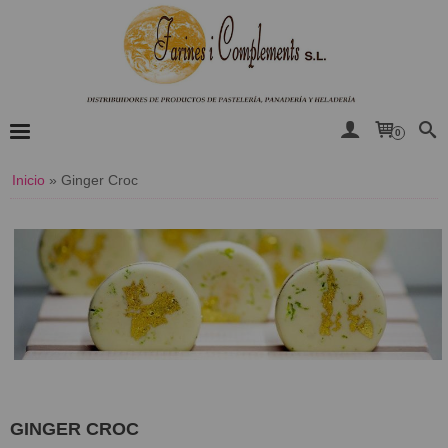
0
Inicio
»
Ginger Croc
GINGER CROC