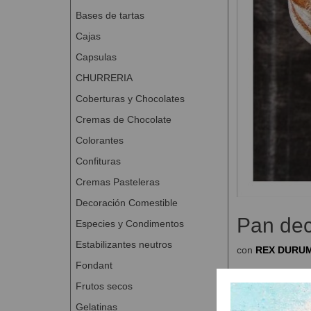
Bases de tartas
Cajas
Capsulas
CHURRERIA
Coberturas y Chocolates
Cremas de Chocolate
Colorantes
Confituras
Cremas Pasteleras
Decoración Comestible
Pan dec
Especies y Condimentos
Estabilizantes neutros
con
REX DURU
Fondant
Poolish
Frutos secos
Harina de tr
Gelatinas