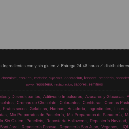
ía Ingredientes con y sin gluten ✓ Entrega 24-48 horas ✓ distribuidore
cookies
fondant
chocolate
cortador
decoracion
heladeria
panader
cupcakes
reposteria
sabores
semifrios
polvo
restauracion
eites y Desmoldeantes
Aditivos e Impulsores
Azucares y Glucosas
colates
Cremas de Chocolate
Colorantes
Confituras
Cremas Past
Frutos secos
Gelatinas
Harinas
Heladería
Ingredientes
Licores
das
Mix Preparados de Pastelería
Mix Preparados de PanaderÍa
Mi
ía Sin Gluten
Panellets
Repostería Halloween
Repostería Navidad
Sant Jordi
Repostería Pascua
Repostería San Juan
Veganos
LIQ