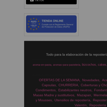
TikTok
Todo para la elaboración de la reposter
bizcochos
cakes
aroma-en-pasta
aromas-para-pasteleria
OFERTAS DE LA SEMANA
Novedades
Ac
Capsulas
CHURRERIA
Coberturas y Cho
Condimentos
Estabilizantes neutros
Fondant
Masas Madre y sustitutivos
Mazapan
Mermela
y Mousses
Utensilios de repostería
Reposter
Valentín
Repostería 