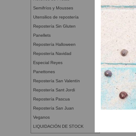
Semifríos y Mousses
Proceso de ela
Utensilios de repostería
Amasar los i
Repostería Sin Gluten
Temperatura
Reposo en b
Panellets
Dividir piez
Repostería Halloween
Reposo tras
Repostería Navidad
Dividir las 
Especial Reyes
harina de tri
Formar un n
Panettones
Dejar fermen
Repostería San Valentín
Una vez fer
Repostería Sant Jordi
Cocer de en
Repostería Pascua
Repostería San Juan
Veganos
LIQUIDACIÓN DE STOCK