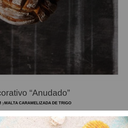
orativo “Anudado”
M
y
MALTA CARAMELIZADA DE TRIGO
igo 2,000 kg