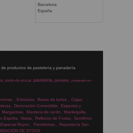
Barcelona
España
s de productos de pastelería y panadería
pasteleria
pasteles
ia
pasta-de-azucar
preparado-en-
Aromas
Extractos
Bases de tartas
Cajas
eleras
Decoración Comestible
Especies y
Margarinas
Manteca de cerdo
Mantequilla
x Espelta
Natas
Rellenos de Frutas
Semifríos
Especial Reyes
Panettones
Repostería San
UIDACIÓN DE STOCK