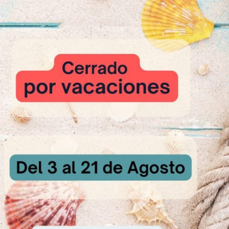
040 kg
.) 2,000 kg
 ingredientes 4 minutos hasta conseguir una masa homogénea.
 de la masa: 25 ºC.
loque 3 horas a temperatura ambiente.
tar a +3 ºC durante la noche.
igo 6,000 kg
rigo duro 1,000 kg
0 kg
M
1,000 kg
AMELIZADA DE TRIGO
0,300 kg
150 kg
.) 5,400 kg