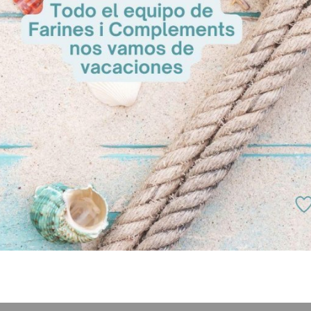
boración
ngredientes hasta conseguir una masa fina y elástica.
 de la masa: 24 – 25 ºC.
loque: 30 minutos en cubetas con tapa.
as de 3,000 kg (30 piezas) o de 0,100 kg (6 piezas) y bolear.
 bolear: 10 minutos.
piezas en la divisora, cortar tiras de unos 20 cm de largo y espolvorear
go.
udo Winston con 6 tiras y colocar en bandejas para fermentación.
tar a +5 ºC durante la noche (12 – 16 horas).
mentadas, dejar reposar las piezas 50 – 60 minutos.
trada a 230 ºC (con vapor), bajando a 200 ºC durante unos 35 minuto