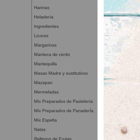
Levadura 0,
Harinas
Agua (aprox
Heladería
Total 4,040 kg
Ingredientes
Mezclar los
Licores
Temperatura
Margarinas
Reposo en b
Dejar fermen
Manteca de cerdo
Mantequilla
Masa
Masas Madre y sustitutivos
Harina de tr
Mazapan
Sémola de t
Poolish 4,04
Mermeladas
REX DURU
Mix Preparados de Pastelería
MALTA CAR
Mix Preparados de PanaderÍa
Sal 0,200 kg
Mix Espelta
Levadura 0,
Agua (aprox
Natas
Rellenos de Frutas
Total 18,090 kg