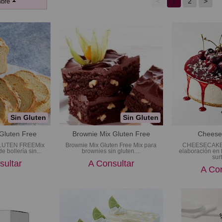
<
1
2
>
bre
Sin Gluten
Sin Gluten
 Gluten Free
Brownie Mix Gluten Free
Cheese
LUTEN FREEMix
Brownie Mix Gluten Free Mix para
CHEESECAKE M
 bollería sin...
brownies sin gluten....
elaboración en 
surt
sultar
A Consultar
A Con