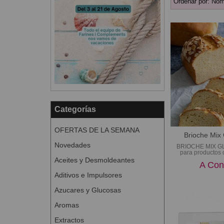
Ordenar por:
Nom
Categorías
OFERTAS DE LA SEMANA
Brioche Mix
Novedades
BRIOCHE MIX G
para productos de
Aceites y Desmoldeantes
A Con
Aditivos e Impulsores
Azucares y Glucosas
Aromas
Extractos