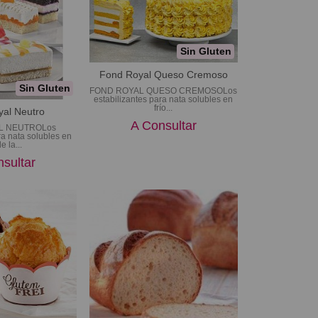
Sin Gluten
Fond Royal Queso Cremoso
Sin Gluten
FOND ROYAL QUESO CREMOSOLos
estabilizantes para nata solubles en
frío...
al Neutro
A Consultar
L NEUTROLos
ra nata solubles en
de la...
sultar