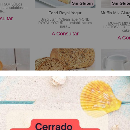
Sin Gluten
Sin Glut
TIRAMISÚLos
a nata solubles en
de...
Fond Royal Yogur
Muffin Mix Glut
F
sultar
Sin gluten | "Clean label"FOND
ROYAL YOGURLos estabilizantes
MUFFIN MIX
para...
LACTOSA-FREEMi
cakes
A Consultar
A Con
Sin Gluten
Sin Gluten
lus Roll
Singluplus Seeds
Sponge Cake M
ix para panecillos
SINGLUPLUS SEEDSMix para pan
Sponge Cake Mi
cterísticas:...
sin gluten con semillas oleaginosas....
para bizcocho