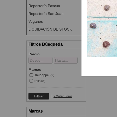
Repostería Pascua
Repostería San Juan
Veganos
LIQUIDACIÓN DE STOCK
Filtros Búsqueda
Precio
Marcas
Dreidoppel (9)
Ireks (8)
|
x Quitar Filtros
Marcas