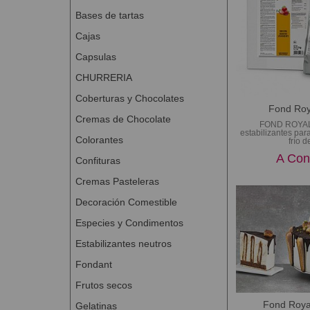
Bases de tartas
Cajas
Capsulas
CHURRERIA
Coberturas y Chocolates
Fond Roy
Cremas de Chocolate
FOND ROYA
estabilizantes par
Colorantes
frío de
A Con
Confituras
Cremas Pasteleras
Decoración Comestible
Especies y Condimentos
Estabilizantes neutros
Fondant
Frutos secos
Fond Roya
Gelatinas