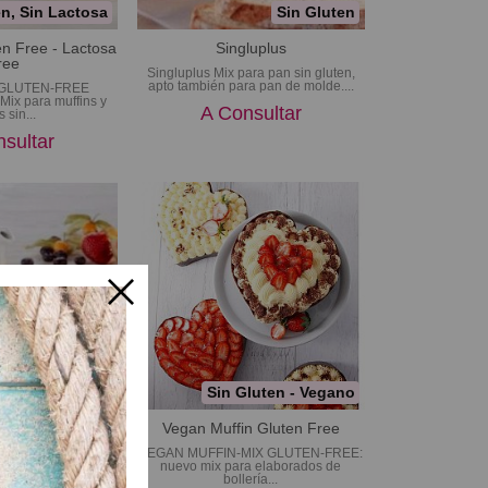
en, Sin Lactosa
Sin Gluten
en Free - Lactosa
Singluplus
ree
Singluplus Mix para pan sin gluten,
apto también para pan de molde....
 GLUTEN-FREE
x para muffins y
A Consultar
 sin...
sultar
Sin Gluten
Sin Gluten - Vegano
ix Gluten Free
Vegan Muffin Gluten Free
x Gluten Free Mix
VEGAN MUFFIN-MIX GLUTEN-FREE:
s sin gluten....
nuevo mix para elaborados de
bollería...