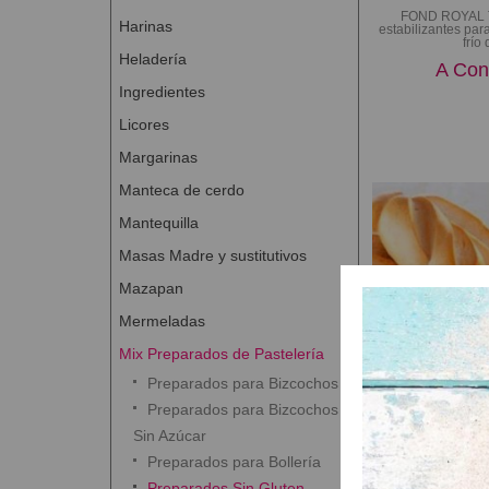
FOND ROYAL 
Harinas
estabilizantes par
frío 
Heladería
A Con
Ingredientes
Licores
Margarinas
Manteca de cerdo
Mantequilla
Masas Madre y sustitutivos
Mazapan
Mermeladas
Mix Preparados de Pastelería
Preparados para Bizcochos
Preparados para Bizcochos
Singlup
Sin Azúcar
Singluplus Roll M
Preparados para Bollería
sin gluten. Cara
Preparados Sin Gluten