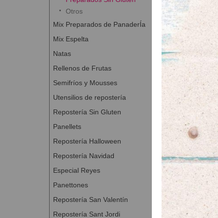
A Con
Otros
Mix Preparados de PanaderÍa
Mix Espelta
Natas
Rellenos de Frutas
Semifríos y Mousses
Utensilios de repostería
Repostería Sin Gluten
Panellets
Repostería Halloween
Repostería Navidad
Especial Reyes
Panettones
Repostería San Valentín
Repostería Sant Jordi