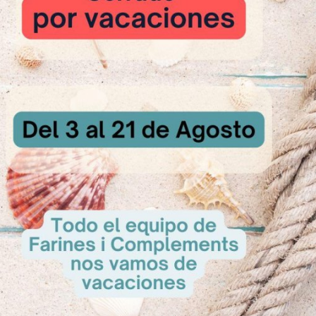
sultar
A Consultar
A Con
<
1
2
>
de