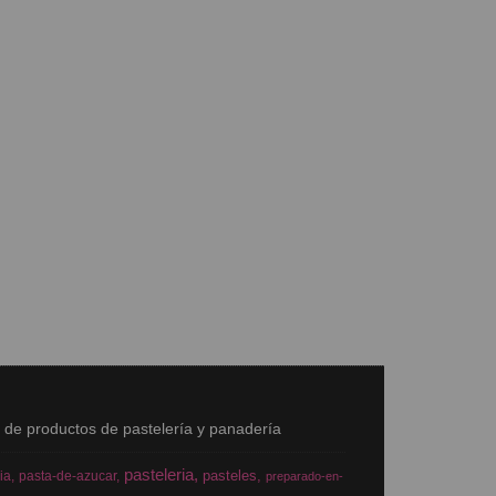
s de productos de pastelería y panadería
pasteleria
pasteles
ia
pasta-de-azucar
preparado-en-