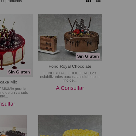
17 productos
Sin Gluten
Fond Royal Chocolate
Sin Gluten
FOND ROYAL CHOCOLATELos
estabilizantes para nata solubles en
frío de...
cake Mix
A Consultar
IXMix para la
frío de un variado
ido...
sultar