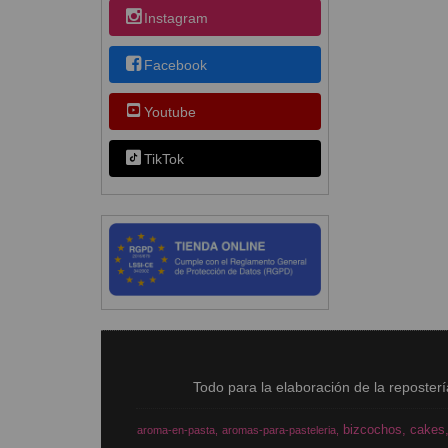
Instagram
Facebook
Youtube
TikTok
Todo para la elaboración de la reposter
bizcochos
cakes
aroma-en-pasta
aromas-para-pasteleria