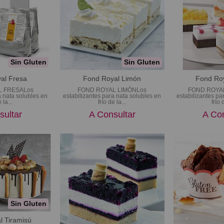
Sin Gluten
Sin Gluten
al Fresa
Fond Royal Limón
Fond Roy
L FRESALos
FOND ROYAL LIMÓNLos
FOND ROYA
a nata solubles en
estabilizantes para nata solubles en
estabilizantes pa
 la...
frío de la...
frío 
sultar
A Consultar
A Con
Sin Gluten
l Tiramisú