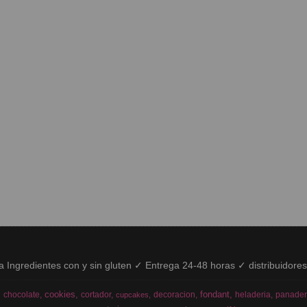
ía Ingredientes con y sin gluten ✓ Entrega 24-48 horas ✓ distribuidore
cookies
fondant
chocolate
cortador
decoracion
heladeria
panader
cupcakes