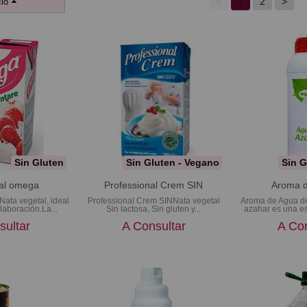
<
1
2
>
io
Sin Gluten
Sin Gluten - Vegano
Sin G
tal omega
Professional Crem SIN
Aroma d
Nata vegetal, ideal
Professional Crem SINNata vegetal
Aroma de Agua d
laboración.La...
Sin lactosa, Sin gluten y...
azahar es una es
sultar
A Consultar
A Con