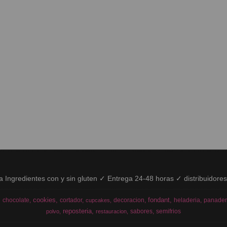
ía Ingredientes con y sin gluten ✓ Entrega 24-48 horas ✓ distribuidore
cookies
fondant
chocolate
cortador
decoracion
heladeria
panader
cupcakes
reposteria
sabores
semifrios
polvo
restauracion