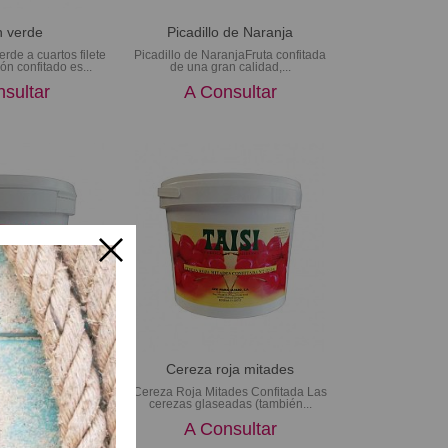
 verde
Picadillo de Naranja
rde a cuartos filete
Picadillo de NaranjaFruta confitada
ón confitado es...
de una gran calidad,...
sultar
A Consultar
e naranja
Cereza roja mitades
nja ConfitadaLos
Cereza Roja Mitades Confitada Las
a confitados son...
cerezas glaseadas (también...
sultar
A Consultar