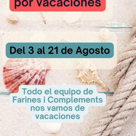
<
1
2
>
de