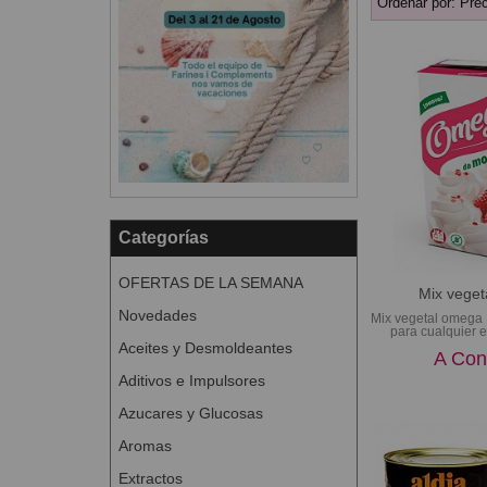
Ordenar por:
Prec
Categorías
OFERTAS DE LA SEMANA
Mix vege
Novedades
Mix vegetal omega 
para cualquier e
Aceites y Desmoldeantes
A Con
Aditivos e Impulsores
Azucares y Glucosas
Aromas
Extractos