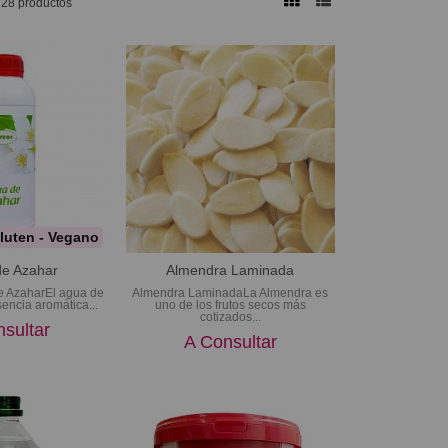
28 productos
luten - Vegano
e Azahar
Almendra Laminada
e AzaharEl agua de
Almendra LaminadaLa Almendra es
encia aromática...
uno de los frutos secos más
cotizados...
sultar
A Consultar