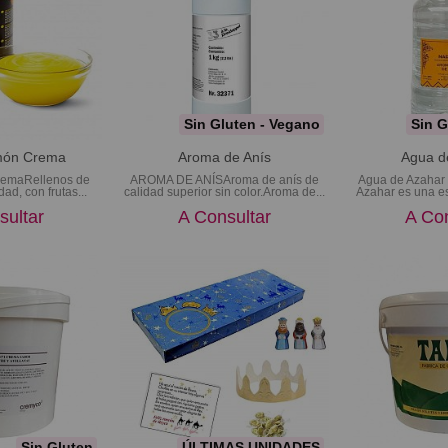
Sin Gluten - Vegano
Sin G
imón Crema
Aroma de Anís
Agua d
remaRellenos de
AROMA DE ANÍSAroma de anís de
Agua de Azahar
dad, con frutas...
calidad superior sin color.Aroma de...
Azahar es una es
sultar
A Consultar
A Con
Sin Gluten
ÚLTIMAS UNIDADES