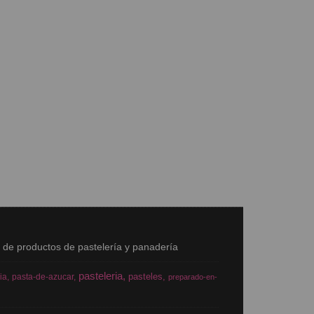
s de productos de pastelería y panadería
pasteleria
pasteles
ia
pasta-de-azucar
preparado-en-