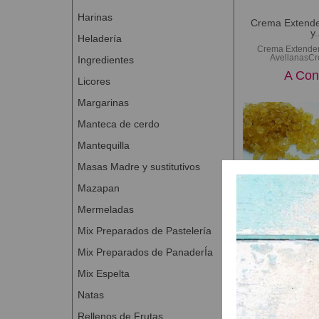
Harinas
Crema Extende
y.
Heladería
Crema Extender
AvellanasCr
Ingredientes
A Con
Licores
Margarinas
Manteca de cerdo
Mantequilla
Masas Madre y sustitutivos
Mazapan
Picadillo
Mermeladas
Picadillo de LIMÓN
una gran calidad,
Mix Preparados de Pastelería
A Con
Mix Preparados de PanaderÍa
Mix Espelta
Natas
Rellenos de Frutas