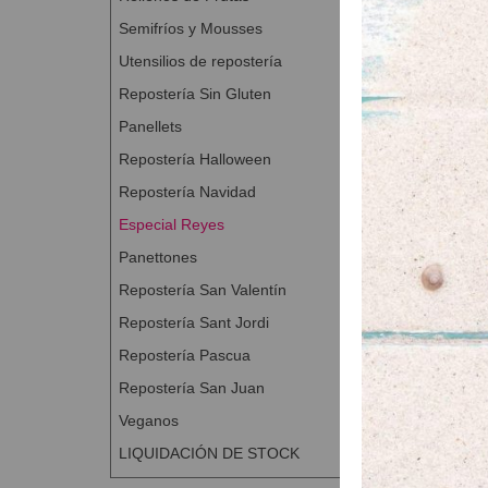
Semifríos y Mousses
Utensilios de repostería
Repostería Sin Gluten
Panellets
Repostería Halloween
Repostería Navidad
Especial Reyes
Panettones
Repostería San Valentín
Repostería Sant Jordi
Repostería Pascua
Repostería San Juan
Veganos
LIQUIDACIÓN DE STOCK