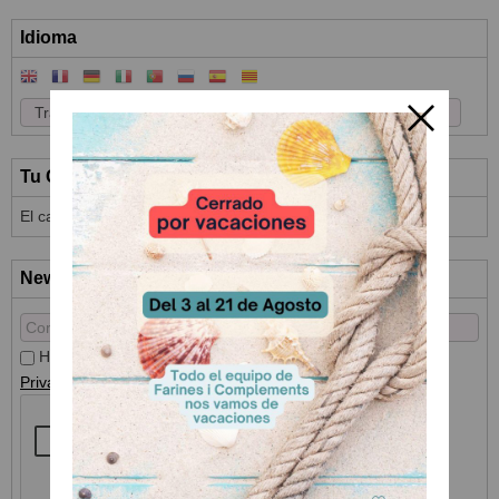
Idioma
Tu Carrito (0)
El carrito de la compra está vacío
Newsletter
He leído y acepto el
Tratamiento de datos
y la
Política de
Privacidad