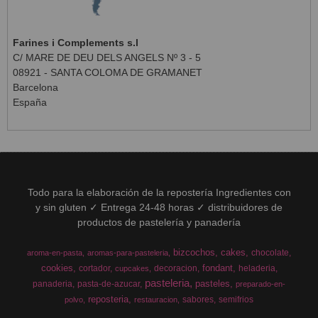
Farines i Complements s.l
C/ MARE DE DEU DELS ANGELS Nº 3 - 5
08921 - SANTA COLOMA DE GRAMANET
Barcelona
España
Todo para la elaboración de la repostería Ingredientes con
y sin gluten ✓ Entrega 24-48 horas ✓ distribuidores de
productos de pastelería y panadería
bizcochos
cakes
chocolate
aroma-en-pasta
aromas-para-pasteleria
cookies
fondant
cortador
decoracion
heladeria
cupcakes
pasteleria
pasteles
panaderia
pasta-de-azucar
preparado-en-
reposteria
sabores
semifrios
polvo
restauracion