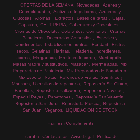
OFERTAS DE LA SEMANA
Novedades
Aceites y
Desmoldeantes
Aditivos e Impulsores
Azucares y
Glucosas
Aromas
Extractos
Bases de tartas
Cajas
Capsulas
CHURRERIA
Coberturas y Chocolates
Cremas de Chocolate
Colorantes
Confituras
Cremas
Pasteleras
Decoración Comestible
Especies y
Condimentos
Estabilizantes neutros
Fondant
Frutos
secos
Gelatinas
Harinas
Heladería
Ingredientes
Licores
Margarinas
Manteca de cerdo
Mantequilla
Masas Madre y sustitutivos
Mazapan
Mermeladas
Mix
Preparados de Pastelería
Mix Preparados de PanaderÍa
Mix Espelta
Natas
Rellenos de Frutas
Semifríos y
Mousses
Utensilios de repostería
Repostería Sin Gluten
Panellets
Repostería Halloween
Repostería Navidad
Especial Reyes
Panettones
Repostería San Valentín
Repostería Sant Jordi
Repostería Pascua
Repostería
San Juan
Veganos
LIQUIDACIÓN DE STOCK
Farines i Complements
Ir arriba
Contáctanos
Aviso Legal
Política de