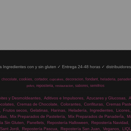
ía Ingredientes con y sin gluten ✓ Entrega 24-48 horas ✓ distribuidore
cookies
fondant
chocolate
cortador
decoracion
heladeria
panader
cupcakes
reposteria
sabores
semifrios
polvo
restauracion
eites y Desmoldeantes
Aditivos e Impulsores
Azucares y Glucosas
colates
Cremas de Chocolate
Colorantes
Confituras
Cremas Past
Frutos secos
Gelatinas
Harinas
Heladería
Ingredientes
Licores
das
Mix Preparados de Pastelería
Mix Preparados de PanaderÍa
Mi
ía Sin Gluten
Panellets
Repostería Halloween
Repostería Navidad
Sant Jordi
Repostería Pascua
Repostería San Juan
Veganos
LIQ