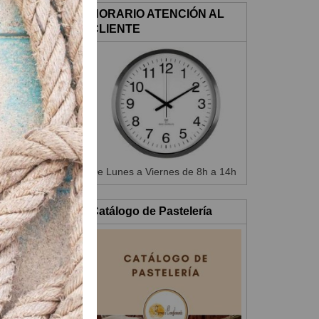
HORARIO ATENCIÓN AL
CLIENTE
De Lunes a Viernes de 8h a 14h
Catálogo de Pastelería
 obtener una
 y seca.
a masa debe
 enteros a la
mogénea.