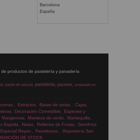
Barcelona
España
s de productos de pastelería y panadería
pasteleria
pasteles
ia
pasta-de-azucar
preparado-en-
Aromas
Extractos
Bases de tartas
Cajas
eleras
Decoración Comestible
Especies y
Margarinas
Manteca de cerdo
Mantequilla
x Espelta
Natas
Rellenos de Frutas
Semifríos
Especial Reyes
Panettones
Repostería San
UIDACIÓN DE STOCK