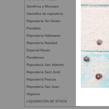
A continuaci
Semifríos y Mousses
seca.
Poner la ma
Utensilios de repostería
Cortar la m
Repostería Sin Gluten
Darle forma 
Panellets
Colocar en 
Repostería Halloween
Cocer a 170
de 750 g.
Repostería Navidad
PREPARACIÓN 
Especial Reyes
Panettones
Tiempo total
Tiempo ferm
Repostería San Valentín
Dificultad Ba
Repostería Sant Jordi
Repostería Pascua
Repostería San Juan
Veganos
LIQUIDACIÓN DE STOCK