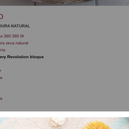
O
ADURA NATURAL
na 360-380 W
ra seca natural
ría
llery Revolution bloque
r
ra
a
ra
a 360–380