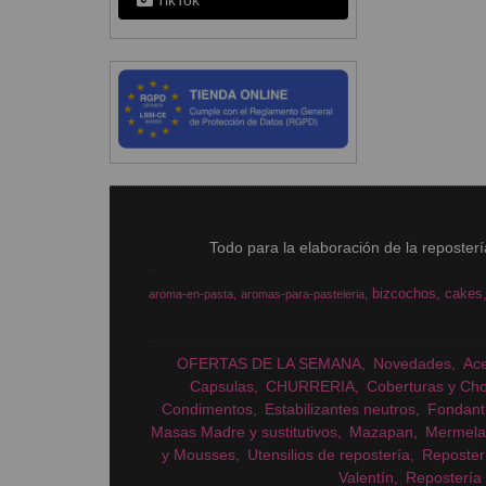
TikTok
Todo para la elaboración de la reposter
bizcochos
cakes
aroma-en-pasta
aromas-para-pasteleria
OFERTAS DE LA SEMANA
Novedades
Ac
Capsulas
CHURRERIA
Coberturas y Cho
Condimentos
Estabilizantes neutros
Fondant
Masas Madre y sustitutivos
Mazapan
Mermela
y Mousses
Utensilios de repostería
Reposter
Valentín
Repostería 