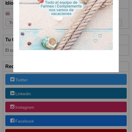
Idioma
Tu Carrito (0)
El carrito de la compra está vacío
Redes Sociales
Twitter
Linkedin
Instagram
Facebook