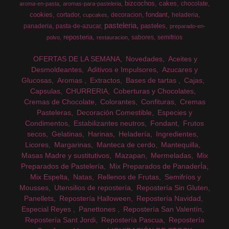
bizcochos
cakes
chocolate
aroma-en-pasta
aromas-para-pasteleria
cookies
fondant
cortador
decoracion
heladeria
cupcakes
pasteleria
pasteles
panaderia
pasta-de-azucar
preparado-en-
reposteria
sabores
semifrios
polvo
restauracion
OFERTAS DE LA SEMANA
Novedades
Aceites y
Desmoldeantes
Aditivos e Impulsores
Azucares y
Glucosas
Aromas
Extractos
Bases de tartas
Cajas
Capsulas
CHURRERIA
Coberturas y Chocolates
Cremas de Chocolate
Colorantes
Confituras
Cremas
Pasteleras
Decoración Comestible
Especies y
Condimentos
Estabilizantes neutros
Fondant
Frutos
secos
Gelatinas
Harinas
Heladería
Ingredientes
Licores
Margarinas
Manteca de cerdo
Mantequilla
Masas Madre y sustitutivos
Mazapan
Mermeladas
Mix
Preparados de Pastelería
Mix Preparados de PanaderÍa
Mix Espelta
Natas
Rellenos de Frutas
Semifríos y
Mousses
Utensilios de repostería
Repostería Sin Gluten
Panellets
Repostería Halloween
Repostería Navidad
Especial Reyes
Panettones
Repostería San Valentín
Repostería Sant Jordi
Repostería Pascua
Repostería