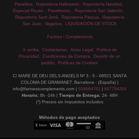
Panellets
Repostería Halloween
Repostería Navidad
Especial Reyes
Panettones
Repostería San Valentín
Repostería Sant Jordi
Repostería Pascua
Repostería
San Juan
Veganos
LIQUIDACIÓN DE STOCK
Farines i Complements
Ir arriba
Contáctanos
Aviso Legal
Política de
Privacidad
Condiciones de Compra
Desistir de un
pedido
Políticas de Cookies
C/ MARE DE DEU DELS ANGELS Nº 3 - 5 - 08921 SANTA
COLOMA DE GRAMANET, Barcelona - (España) |
info@farinesicomplements.com |
934664761
|
687794264
Horario:
8h -14h |
Tiempo de Entrega:
24- 48H
(*) Precios sin Impuestos incluidos
Métodos de pago aceptados