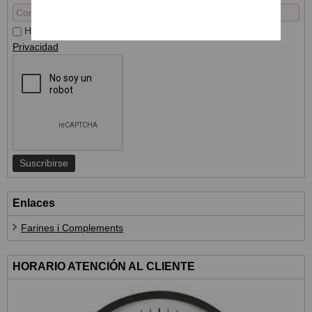
He leído y acepto el
Tratamiento de datos
y la
Política de
Privacidad
Enlaces
Farines i Complements
HORARIO ATENCIÓN AL CLIENTE