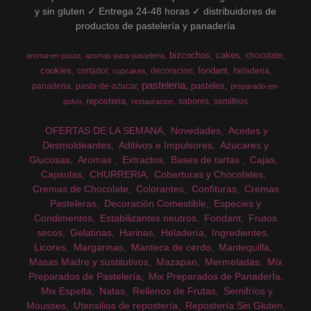
y sin gluten ✓ Entrega 24-48 horas ✓ distribuidores de
productos de pastelería y panadería
bizcochos
cakes
chocolate
aroma-en-pasta
aromas-para-pasteleria
cookies
fondant
cortador
decoracion
heladeria
cupcakes
pasteleria
pasteles
panaderia
pasta-de-azucar
preparado-en-
reposteria
sabores
semifrios
polvo
restauracion
OFERTAS DE LA SEMANA
Novedades
Aceites y
Desmoldeantes
Aditivos e Impulsores
Azucares y
Glucosas
Aromas
Extractos
Bases de tartas
Cajas
Capsulas
CHURRERIA
Coberturas y Chocolates
Cremas de Chocolate
Colorantes
Confituras
Cremas
Pasteleras
Decoración Comestible
Especies y
Condimentos
Estabilizantes neutros
Fondant
Frutos
secos
Gelatinas
Harinas
Heladería
Ingredientes
Licores
Margarinas
Manteca de cerdo
Mantequilla
Masas Madre y sustitutivos
Mazapan
Mermeladas
Mix
Preparados de Pastelería
Mix Preparados de PanaderÍa
Mix Espelta
Natas
Rellenos de Frutas
Semifríos y
Mousses
Utensilios de repostería
Repostería Sin Gluten