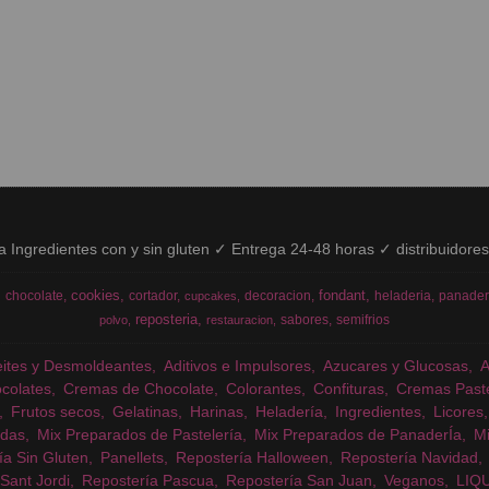
ía Ingredientes con y sin gluten ✓ Entrega 24-48 horas ✓ distribuidore
cookies
fondant
chocolate
cortador
decoracion
heladeria
panader
cupcakes
reposteria
sabores
semifrios
polvo
restauracion
eites y Desmoldeantes
Aditivos e Impulsores
Azucares y Glucosas
colates
Cremas de Chocolate
Colorantes
Confituras
Cremas Past
Frutos secos
Gelatinas
Harinas
Heladería
Ingredientes
Licores
das
Mix Preparados de Pastelería
Mix Preparados de PanaderÍa
Mi
ía Sin Gluten
Panellets
Repostería Halloween
Repostería Navidad
Sant Jordi
Repostería Pascua
Repostería San Juan
Veganos
LIQ