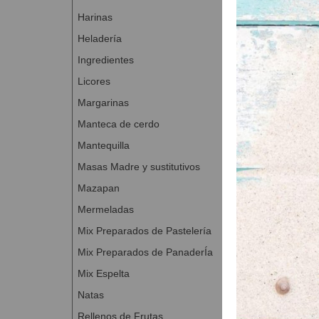
Salsa Risso
Harinas
hojitas de 
Heladería
brote de ra
tiras finas 
Ingredientes
Licores
Elaboración:
Margarinas
Masa de croiss
Manteca de cerdo
Amasar todos
Mantequilla
Dar un plieg
45 minutos e
Masas Madre y sustitutivos
Estiramos ha
Mazapan
Fermentar d
Mermeladas
durante 18-2
Mix Preparados de Pastelería
Relleno de los cr
Mix Preparados de PanaderÍa
Calentar un 
Mix Espelta
Dejar enfriar
Natas
Mezclar dent
Rellenos de Frutas
Cortar los cr