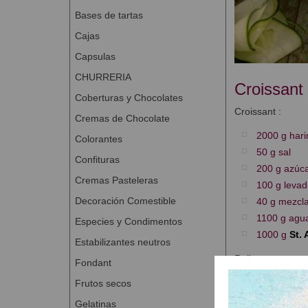
Bases de tartas
Cajas
Capsulas
CHURRERIA
Croissant 
Coberturas y Chocolates
Croissant :
Cremas de Chocolate
2000 g hari
Colorantes
50 g sal
Confituras
200 g azúc
Cremas Pasteleras
100 g levad
Decoración Comestible
40 g mezcla
1100 g agu
Especies y Condimentos
1000 g
St.
Estabilizantes neutros
Relleno :
Fondant
500 g tiras 
Frutos secos
Risso Evol
Gelatinas