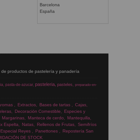
Barcelona
España
s de productos de pastelería y panadería
pasteleria
pasteles
ia
pasta-de-azucar
preparado-en-
Aromas
Extractos
Bases de tartas
Cajas
eleras
Decoración Comestible
Especies y
Margarinas
Manteca de cerdo
Mantequilla
x Espelta
Natas
Rellenos de Frutas
Semifríos
Especial Reyes
Panettones
Repostería San
UIDACIÓN DE STOCK