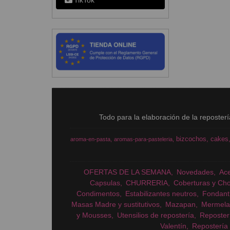
TikTok
Todo para la elaboración de la reposter
bizcochos
cakes
aroma-en-pasta
aromas-para-pasteleria
OFERTAS DE LA SEMANA
Novedades
Ac
Capsulas
CHURRERIA
Coberturas y Cho
Condimentos
Estabilizantes neutros
Fondant
Masas Madre y sustitutivos
Mazapan
Mermela
y Mousses
Utensilios de repostería
Reposter
Valentín
Repostería 