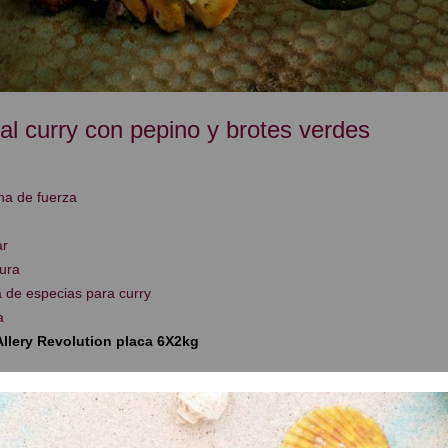
al curry con pepino y brotes verdes
na de fuerza
ar
ura
 de especias para curry
a
 Allery Revolution placa 6X2kg
de pollo
ution