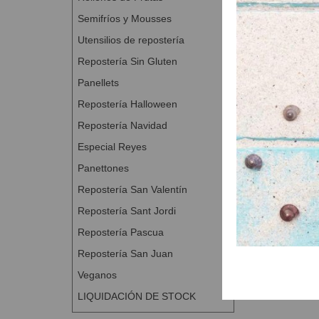
Presentar de
Semifríos y Mousses
Colocar dent
Utensilios de repostería
de pepino y 
Repostería Sin Gluten
Panellets
Repostería Halloween
Repostería Navidad
Especial Reyes
Panettones
Repostería San Valentín
Repostería Sant Jordi
Repostería Pascua
Repostería San Juan
Veganos
LIQUIDACIÓN DE STOCK