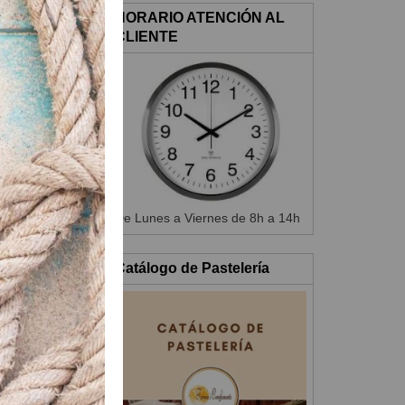
HORARIO ATENCIÓN AL
CLIENTE
astón entre 30 y
De Lunes a Viernes de 8h a 14h
er a 210ºC
Catálogo de Pastelería
mentados.
 al curry.