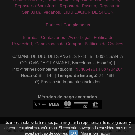
Repostería Sant Jordi
Repostería Pascua
Repostería
San Juan
Veganos
LIQUIDACIÓN DE STOCK
Farines i Complements
Ir arriba
Contáctanos
Aviso Legal
Política de
Privacidad
Condiciones de Compra
Políticas de Cookies
C/ MARE DE DEU DELS ANGELS Nº 3 - 5 - 08921 SANTA
COLOMA DE GRAMANET, Barcelona - (España) |
info@farinesicomplements.com |
934664761
|
687794264
Horario:
8h -14h |
Tiempo de Entrega:
24- 48H
(*) Precios sin Impuestos incluidos
Métodos de pago aceptados
Usamos cookies de terceros para mejorar la experiencia de navegación, y
obtener estadísticas anónimas. Si continúa navegando consideramos que
Farines i Complements s.l
- Copyright © 2026 [15240] - Con la tecnología de Palbin.com
acepta el uso de cookies.
OK
Más información