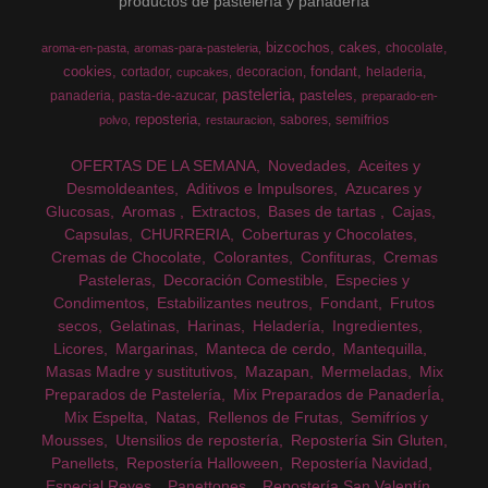
productos de pastelería y panadería
bizcochos
cakes
chocolate
aroma-en-pasta
aromas-para-pasteleria
cookies
fondant
cortador
decoracion
heladeria
cupcakes
pasteleria
pasteles
panaderia
pasta-de-azucar
preparado-en-
reposteria
sabores
semifrios
polvo
restauracion
OFERTAS DE LA SEMANA
Novedades
Aceites y
Desmoldeantes
Aditivos e Impulsores
Azucares y
Glucosas
Aromas
Extractos
Bases de tartas
Cajas
Capsulas
CHURRERIA
Coberturas y Chocolates
Cremas de Chocolate
Colorantes
Confituras
Cremas
Pasteleras
Decoración Comestible
Especies y
Condimentos
Estabilizantes neutros
Fondant
Frutos
secos
Gelatinas
Harinas
Heladería
Ingredientes
Licores
Margarinas
Manteca de cerdo
Mantequilla
Masas Madre y sustitutivos
Mazapan
Mermeladas
Mix
Preparados de Pastelería
Mix Preparados de PanaderÍa
Mix Espelta
Natas
Rellenos de Frutas
Semifríos y
Mousses
Utensilios de repostería
Repostería Sin Gluten
Panellets
Repostería Halloween
Repostería Navidad
Especial Reyes
Panettones
Repostería San Valentín