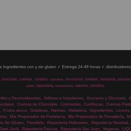
ía Ingredientes con y sin gluten ✓ Entrega 24-48 horas ✓ distribuidore
cookies
fondant
chocolate
cortador
decoracion
heladeria
panader
cupcakes
reposteria
sabores
semifrios
polvo
restauracion
eites y Desmoldeantes
Aditivos e Impulsores
Azucares y Glucosas
colates
Cremas de Chocolate
Colorantes
Confituras
Cremas Past
Frutos secos
Gelatinas
Harinas
Heladería
Ingredientes
Licores
das
Mix Preparados de Pastelería
Mix Preparados de PanaderÍa
Mi
ía Sin Gluten
Panellets
Repostería Halloween
Repostería Navidad
Sant Jordi
Repostería Pascua
Repostería San Juan
Veganos
LIQ