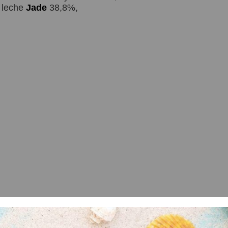
 leche
Jade
38,8%,