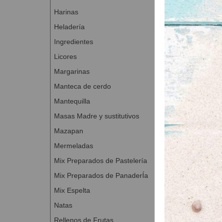
Harinas
Heladería
Ingredientes
Licores
Margarinas
Manteca de cerdo
Mantequilla
Masas Madre y sustitutivos
Mazapan
Mermeladas
Mix Preparados de Pastelería
Mix Preparados de PanaderÍa
Mix Espelta
Natas
Rellenos de Frutas