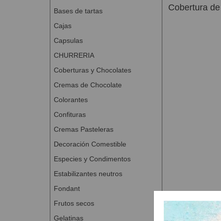
Cobertura de
Bases de tartas
Cajas
Capsulas
CHURRERIA
Coberturas y Chocolates
Cremas de Chocolate
Colorantes
Confituras
Cremas Pasteleras
Decoración Comestible
Especies y Condimentos
Estabilizantes neutros
Fondant
Frutos secos
Gelatinas