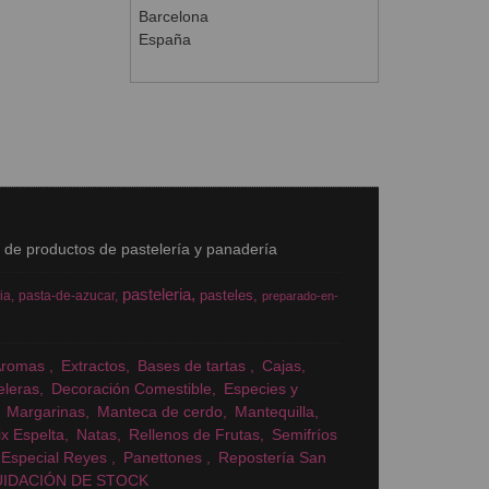
Barcelona
España
s de productos de pastelería y panadería
pasteleria
pasteles
ia
pasta-de-azucar
preparado-en-
Aromas
Extractos
Bases de tartas
Cajas
eleras
Decoración Comestible
Especies y
Margarinas
Manteca de cerdo
Mantequilla
x Espelta
Natas
Rellenos de Frutas
Semifríos
Especial Reyes
Panettones
Repostería San
UIDACIÓN DE STOCK