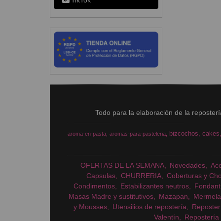
TikTok
Todo para la elaboración de la reposter
bizcochos
cakes
aroma-en-pasta
aromas-para-pasteleria
OFERTAS DE LA SEMANA
Novedades
Ac
Capsulas
CHURRERIA
Coberturas y Cho
Condimentos
Estabilizantes neutros
Fondant
Masas Madre y sustitutivos
Mazapan
Mermela
y Mousses
Utensilios de repostería
Reposter
Valentín
Repostería 