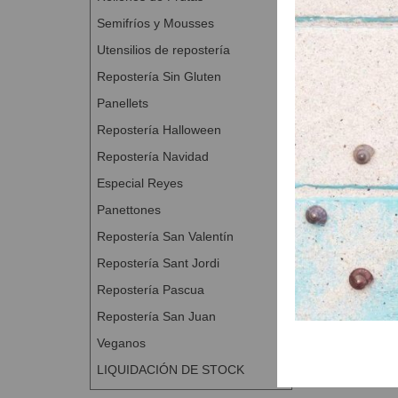
Semifríos y Mousses
Utensilios de repostería
Repostería Sin Gluten
Panellets
Repostería Halloween
Repostería Navidad
Especial Reyes
Panettones
Repostería San Valentín
Repostería Sant Jordi
Repostería Pascua
Repostería San Juan
Veganos
LIQUIDACIÓN DE STOCK