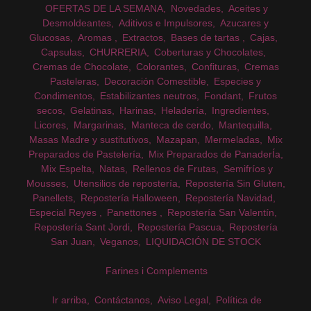
OFERTAS DE LA SEMANA
Novedades
Aceites y
Desmoldeantes
Aditivos e Impulsores
Azucares y
Glucosas
Aromas
Extractos
Bases de tartas
Cajas
Capsulas
CHURRERIA
Coberturas y Chocolates
Cremas de Chocolate
Colorantes
Confituras
Cremas
Pasteleras
Decoración Comestible
Especies y
Condimentos
Estabilizantes neutros
Fondant
Frutos
secos
Gelatinas
Harinas
Heladería
Ingredientes
Licores
Margarinas
Manteca de cerdo
Mantequilla
Masas Madre y sustitutivos
Mazapan
Mermeladas
Mix
Preparados de Pastelería
Mix Preparados de PanaderÍa
Mix Espelta
Natas
Rellenos de Frutas
Semifríos y
Mousses
Utensilios de repostería
Repostería Sin Gluten
Panellets
Repostería Halloween
Repostería Navidad
Especial Reyes
Panettones
Repostería San Valentín
Repostería Sant Jordi
Repostería Pascua
Repostería
San Juan
Veganos
LIQUIDACIÓN DE STOCK
Farines i Complements
Ir arriba
Contáctanos
Aviso Legal
Política de