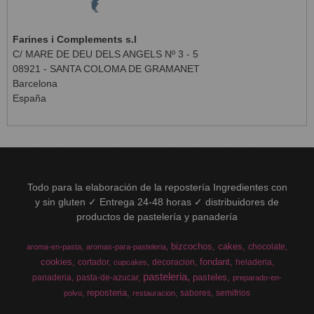
Farines i Complements s.l
C/ MARE DE DEU DELS ANGELS Nº 3 - 5
08921 - SANTA COLOMA DE GRAMANET
Barcelona
España
Todo para la elaboración de la repostería Ingredientes con
y sin gluten ✓ Entrega 24-48 horas ✓ distribuidores de
productos de pastelería y panadería
bizcochos
cakes
chocolate
aroma-en-pasta
aromas-para-pasteleria
cookies
fondant
cortador
decoracion
heladeria
cupcakes
pasteleria
pasteles
panaderia
pasta-de-azucar
preparado-en-
reposteria
sabores
semifrios
polvo
restauracion