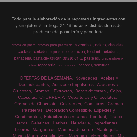
Todo para la elaboración de la repostería Ingredientes con
y sin gluten ✓ Entrega 24-48 horas ✓ distribuidores de
productos de pastelería y panadería
bizcochos
cakes
chocolate
aroma-en-pasta
aromas-para-pasteleria
cookies
fondant
cortador
decoracion
heladeria
cupcakes
pasteleria
pasteles
panaderia
pasta-de-azucar
preparado-en-
reposteria
sabores
semifrios
polvo
restauracion
OFERTAS DE LA SEMANA
Novedades
Aceites y
Desmoldeantes
Aditivos e Impulsores
Azucares y
Glucosas
Aromas
Extractos
Bases de tartas
Cajas
Capsulas
CHURRERIA
Coberturas y Chocolates
Cremas de Chocolate
Colorantes
Confituras
Cremas
Pasteleras
Decoración Comestible
Especies y
Condimentos
Estabilizantes neutros
Fondant
Frutos
secos
Gelatinas
Harinas
Heladería
Ingredientes
Licores
Margarinas
Manteca de cerdo
Mantequilla
Masas Madre y sustitutivos
Mazapan
Mermeladas
Mix