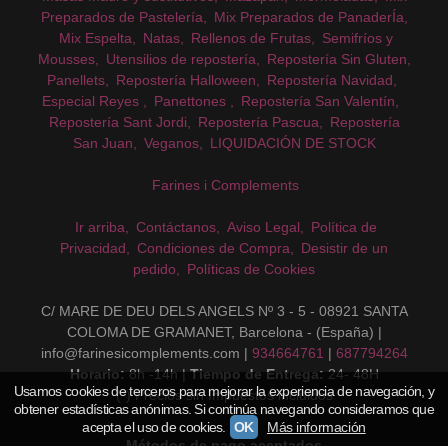
Preparados de Pastelería
Mix Preparados de PanaderÍa
Mix Espelta
Natas
Rellenos de Frutas
Semifríos y
Mousses
Utensilios de repostería
Repostería Sin Gluten
Panellets
Repostería Halloween
Repostería Navidad
Especial Reyes
Panettones
Repostería San Valentín
Repostería Sant Jordi
Repostería Pascua
Repostería
San Juan
Veganos
LIQUIDACIÓN DE STOCK
Farines i Complements
Ir arriba
Contáctanos
Aviso Legal
Política de
Privacidad
Condiciones de Compra
Desistir de un
pedido
Políticas de Cookies
C/ MARE DE DEU DELS ANGELS Nº 3 - 5 - 08921 SANTA
COLOMA DE GRAMANET, Barcelona - (España) |
info@farinesicomplements.com |
934664761
|
687794264
Horario:
8h -14h |
Tiempo de Entrega:
24- 48H
Usamos cookies de terceros para mejorar la experiencia de navegación, y
(*) Precios sin Impuestos incluidos
obtener estadísticas anónimas. Si continúa navegando consideramos que
acepta el uso de cookies.
OK
Más información
Métodos de pago aceptados