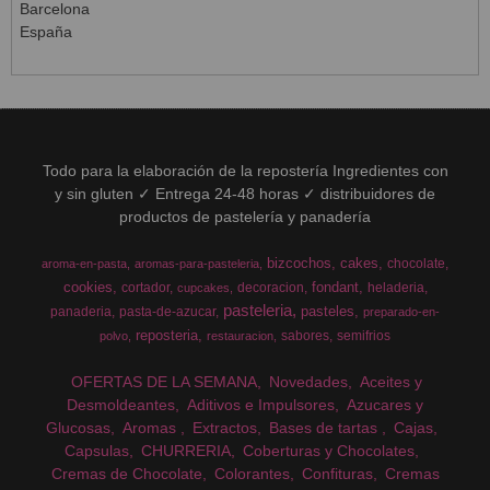
Barcelona
España
Todo para la elaboración de la repostería Ingredientes con
y sin gluten ✓ Entrega 24-48 horas ✓ distribuidores de
productos de pastelería y panadería
bizcochos
cakes
chocolate
aroma-en-pasta
aromas-para-pasteleria
cookies
fondant
cortador
decoracion
heladeria
cupcakes
pasteleria
pasteles
panaderia
pasta-de-azucar
preparado-en-
reposteria
sabores
semifrios
polvo
restauracion
OFERTAS DE LA SEMANA
Novedades
Aceites y
Desmoldeantes
Aditivos e Impulsores
Azucares y
Glucosas
Aromas
Extractos
Bases de tartas
Cajas
Capsulas
CHURRERIA
Coberturas y Chocolates
Cremas de Chocolate
Colorantes
Confituras
Cremas