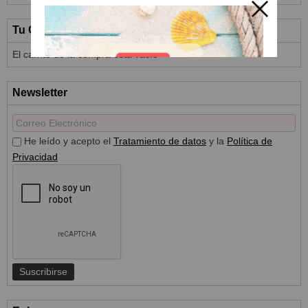
Tu Carrito (0)
El carrito de la compra está vacío
Newsletter
He leído y acepto el
Tratamiento de datos
y la
Política de
Privacidad