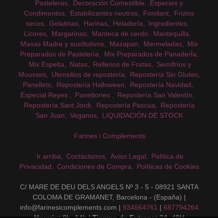
Pasteleras
Decoración Comestible
Especies y
Condimentos
Estabilizantes neutros
Fondant
Frutos
secos
Gelatinas
Harinas
Heladería
Ingredientes
Licores
Margarinas
Manteca de cerdo
Mantequilla
Masas Madre y sustitutivos
Mazapan
Mermeladas
Mix
Preparados de Pastelería
Mix Preparados de PanaderÍa
Mix Espelta
Natas
Rellenos de Frutas
Semifríos y
Mousses
Utensilios de repostería
Repostería Sin Gluten
Panellets
Repostería Halloween
Repostería Navidad
Especial Reyes
Panettones
Repostería San Valentín
Repostería Sant Jordi
Repostería Pascua
Repostería
San Juan
Veganos
LIQUIDACIÓN DE STOCK
Farines i Complements
Ir arriba
Contáctanos
Aviso Legal
Política de
Privacidad
Condiciones de Compra
Políticas de Cookies
C/ MARE DE DEU DELS ANGELS Nº 3 - 5 - 08921 SANTA
COLOMA DE GRAMANET, Barcelona - (España) |
info@farinesicomplements.com |
934664761
|
687794264
Horario:
8h -14h |
Tiempo de Entrega:
24- 48H