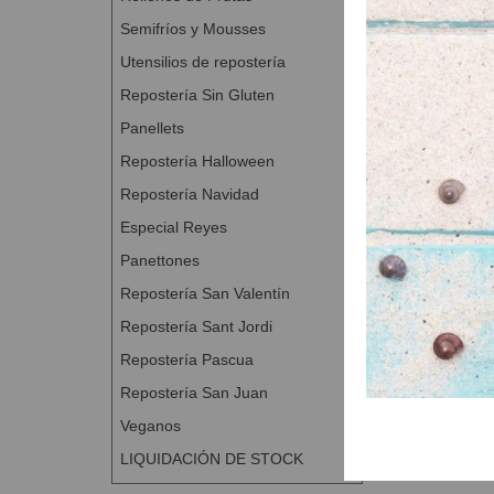
Semifríos y Mousses
Utensilios de repostería
Repostería Sin Gluten
Panellets
Repostería Halloween
Repostería Navidad
Especial Reyes
Panettones
Repostería San Valentín
Repostería Sant Jordi
Repostería Pascua
Repostería San Juan
Veganos
LIQUIDACIÓN DE STOCK