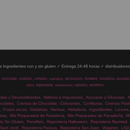
ía Ingredientes con y sin gluten ✓ Entrega 24-48 horas ✓ distribuidore
cookies
fondant
chocolate
cortador
decoracion
heladeria
panader
cupcakes
reposteria
sabores
semifrios
polvo
restauracion
eites y Desmoldeantes
Aditivos e Impulsores
Azucares y Glucosas
colates
Cremas de Chocolate
Colorantes
Confituras
Cremas Past
Frutos secos
Gelatinas
Harinas
Heladería
Ingredientes
Licores
das
Mix Preparados de Pastelería
Mix Preparados de PanaderÍa
Mi
ía Sin Gluten
Panellets
Repostería Halloween
Repostería Navidad
Sant Jordi
Repostería Pascua
Repostería San Juan
Veganos
LIQ