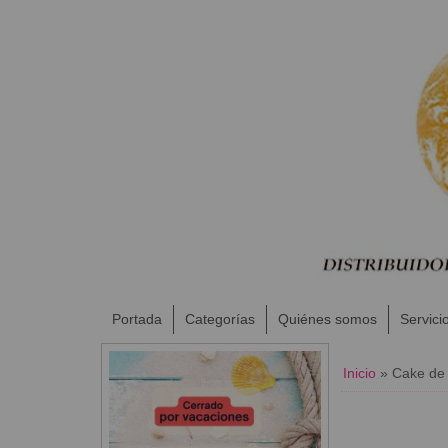
Portada
Categorías
Quiénes somos
Servici
Inicio
»
​Cake de