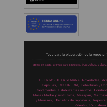
TikTok
Todo para la elaboración de la reposter
bizcochos
cakes
aroma-en-pasta
aromas-para-pasteleria
OFERTAS DE LA SEMANA
Novedades
Ac
Capsulas
CHURRERIA
Coberturas y Cho
Condimentos
Estabilizantes neutros
Fondant
Masas Madre y sustitutivos
Mazapan
Mermela
y Mousses
Utensilios de repostería
Reposter
Valentín
Repostería 