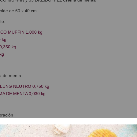
olde de 60 x 40 cm
te:
CO MUFFIN 1,000 kg
 kg
0,350 kg
kg
a de menta:
UNG NEUTRO 0,750 kg
A DE MENTA 0,030 kg
oración
redientes de la masa a velocidad lenta durante 3 minutos.
sar la masa de chocolate en un molde rectangular de 60 x 40 cm.