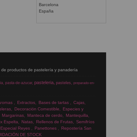
Barcelona
España
s de productos de pastelería y panadería
pasteleria
pasteles
ia
pasta-de-azucar
preparado-en-
Aromas
Extractos
Bases de tartas
Cajas
eleras
Decoración Comestible
Especies y
Margarinas
Manteca de cerdo
Mantequilla
x Espelta
Natas
Rellenos de Frutas
Semifríos
Especial Reyes
Panettones
Repostería San
UIDACIÓN DE STOCK