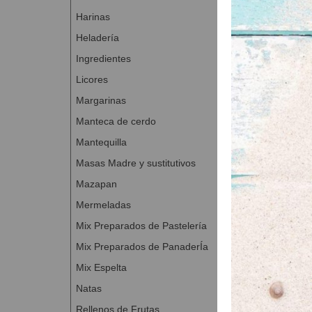
Harinas
- Cocer a 180 ºC
Heladería
- Una vez frío, 
Ingredientes
- Bañar con SC
Licores
Margarinas
Manteca de cerdo
Mantequilla
Masas Madre y sustitutivos
Mazapan
Mermeladas
Mix Preparados de Pastelería
Mix Preparados de PanaderÍa
Mix Espelta
Natas
Rellenos de Frutas