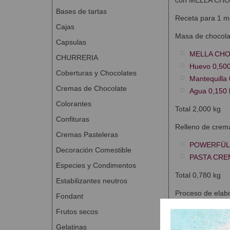
Bases de tartas
Receta para 1 m
Cajas
Masa de chocola
Capsulas
MELLA CHO
CHURRERIA
Huevo 0,500
Coberturas y Chocolates
Mantequilla 
Cremas de Chocolate
Agua 0,150 
Colorantes
Total 2,000 kg
Confituras
Relleno de crem
Cremas Pasteleras
POWERFÜLL
Decoración Comestible
PASTA CREM
Especies y Condimentos
Total 0,780 kg
Estabilizantes neutros
Proceso de elab
Fondant
- Amasar los ing
Frutos secos
Gelatinas
- Extender y ali