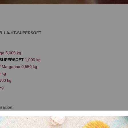
ELLA-HT-SUPERSOFT
igo 5,000 kg
-SUPERSOFT
1,000 kg
/ Margarina 0,550 kg
 kg
300 kg
kg
ración:
ngredientes hasta conseguir una masa fina y elástica.
 de la masa: 27 ºC.