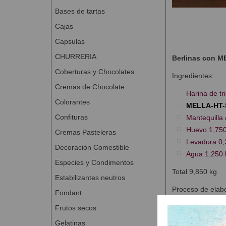
Bases de tartas
Cajas
Capsulas
CHURRERIA
Berlinas
con M
Coberturas y Chocolates
Ingredientes:
Cremas de Chocolate
Harina de tr
Colorantes
MELLA-HT
Confituras
Mantequilla 
Huevo 1,750
Cremas Pasteleras
Levadura 0,
Decoración Comestible
Agua 1,250 
Especies y Condimentos
Total 9,850 kg
Estabilizantes neutros
Proceso de elabo
Fondant
Amasar los i
Frutos secos
Temperatura
Gelatinas