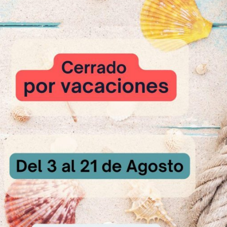
loque: 10 minutos.
asa en “pastones” de 1,200 kg (para divisoras de 30 piezas x 40 g) y bo
ola: 15 minutos.
 piezas en bandejas o telas y aplanar suavemente.
urante 75 minutos a 32 ºC y 75% H.R.
ºC durante 3 – 4 minutos por cada lado y dejar escurrir el aceite.
as, espolvorear con azúcar en polvo antihumedad.