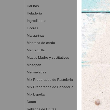
Reposo en b
Harinas
Dividir la m
Heladería
Reposo en b
Colocar las
Ingredientes
Fermentar d
Licores
Freír a 170 
Margarinas
Una vez frí
Manteca de cerdo
Mantequilla
Masas Madre y sustitutivos
Mazapan
Mermeladas
Mix Preparados de Pastelería
Mix Preparados de PanaderÍa
Mix Espelta
Natas
Rellenos de Frutas