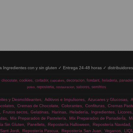
ía Ingredientes con y sin gluten ✓ Entrega 24-48 horas ✓ distribuidore
cookies
fondant
chocolate
cortador
decoracion
heladeria
panader
cupcakes
reposteria
sabores
semifrios
polvo
restauracion
eites y Desmoldeantes
Aditivos e Impulsores
Azucares y Glucosas
colates
Cremas de Chocolate
Colorantes
Confituras
Cremas Past
Frutos secos
Gelatinas
Harinas
Heladería
Ingredientes
Licores
das
Mix Preparados de Pastelería
Mix Preparados de PanaderÍa
Mi
ía Sin Gluten
Panellets
Repostería Halloween
Repostería Navidad
Sant Jordi
Repostería Pascua
Repostería San Juan
Veganos
LIQ