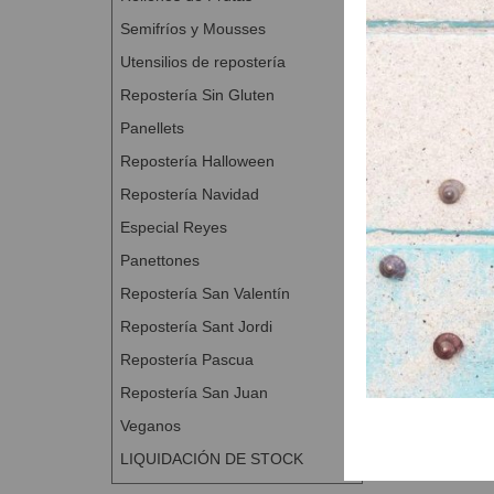
Semifríos y Mousses
Utensilios de repostería
Repostería Sin Gluten
Panellets
Repostería Halloween
Repostería Navidad
Especial Reyes
Panettones
Repostería San Valentín
Repostería Sant Jordi
Repostería Pascua
Repostería San Juan
Veganos
LIQUIDACIÓN DE STOCK