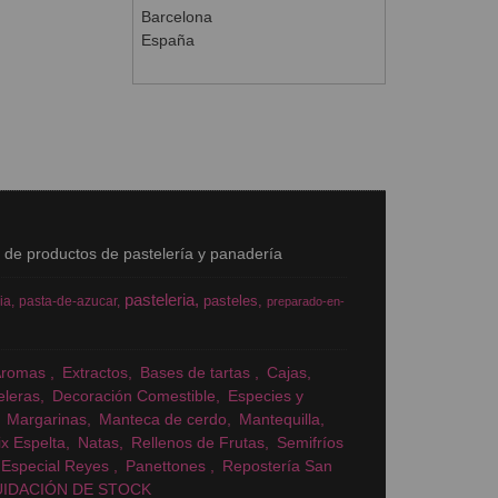
Barcelona
España
s de productos de pastelería y panadería
pasteleria
pasteles
ia
pasta-de-azucar
preparado-en-
Aromas
Extractos
Bases de tartas
Cajas
eleras
Decoración Comestible
Especies y
Margarinas
Manteca de cerdo
Mantequilla
x Espelta
Natas
Rellenos de Frutas
Semifríos
Especial Reyes
Panettones
Repostería San
UIDACIÓN DE STOCK