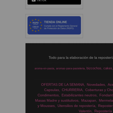
TikTok
Todo para la elaboración de la reposter
bizcochos
cakes
aroma-en-pasta
aromas-para-pasteleria
OFERTAS DE LA SEMANA
Novedades
Ac
Capsulas
CHURRERIA
Coberturas y Cho
Condimentos
Estabilizantes neutros
Fondant
Masas Madre y sustitutivos
Mazapan
Mermela
y Mousses
Utensilios de repostería
Reposter
Valentín
Repostería 