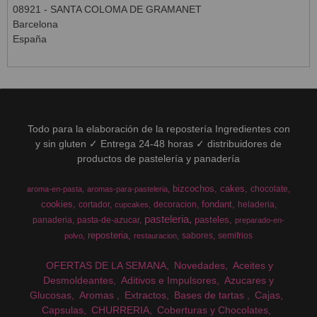
08921 - SANTA COLOMA DE GRAMANET
Barcelona
España
Todo para la elaboración de la repostería Ingredientes con
y sin gluten ✓ Entrega 24-48 horas ✓ distribuidores de
productos de pastelería y panadería
bizcochos
cakes
chocolate
aroma-en-pasta
aromas-para-pasteleria
cookies
fondant
cortador
decoracion
heladeria
cupcakes
pasteleria
pasteles
panaderia
pasta-de-azucar
preparado-en-
reposteria
sabores
semifrios
polvo
restauracion
OFERTAS DE LA SEMANA
Novedades
Aceites y
Desmoldeantes
Aditivos e Impulsores
Azucares y
Glucosas
Aromas
Extractos
Bases de tartas
Cajas
Capsulas
CHURRERIA
Coberturas y Chocolates