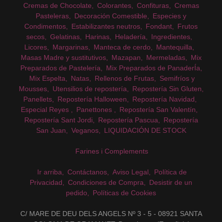
Cremas de Chocolate
Colorantes
Confituras
Cremas
Pasteleras
Decoración Comestible
Especies y
Condimentos
Estabilizantes neutros
Fondant
Frutos
secos
Gelatinas
Harinas
Heladería
Ingredientes
Licores
Margarinas
Manteca de cerdo
Mantequilla
Masas Madre y sustitutivos
Mazapan
Mermeladas
Mix
Preparados de Pastelería
Mix Preparados de PanaderÍa
Mix Espelta
Natas
Rellenos de Frutas
Semifríos y
Mousses
Utensilios de repostería
Repostería Sin Gluten
Panellets
Repostería Halloween
Repostería Navidad
Especial Reyes
Panettones
Repostería San Valentín
Repostería Sant Jordi
Repostería Pascua
Repostería
San Juan
Veganos
LIQUIDACIÓN DE STOCK
Farines i Complements
Ir arriba
Contáctanos
Aviso Legal
Política de
Privacidad
Condiciones de Compra
Desistir de un
pedido
Políticas de Cookies
C/ MARE DE DEU DELS ANGELS Nº 3 - 5 - 08921 SANTA