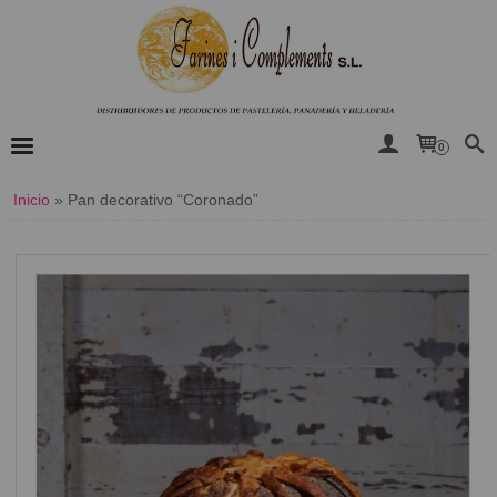
0
Inicio
»
​Pan decorativo “Coronado”