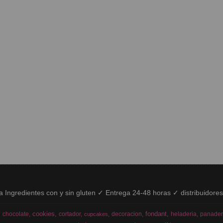
ía Ingredientes con y sin gluten ✓ Entrega 24-48 horas ✓ distribuidore
cookies
fondant
chocolate
cortador
decoracion
heladeria
panader
cupcakes