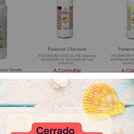
Pastarom Chocolate
Pastaro
PASTAROM CHOCOLATE HAroma
PASTAROM P
semilíquido de chocolate de uso
semilíquido d
universal...
univers
oma Vainilla
A Consultar
A Con
INILLAAroma
Vainilla de uso
l con...
sultar