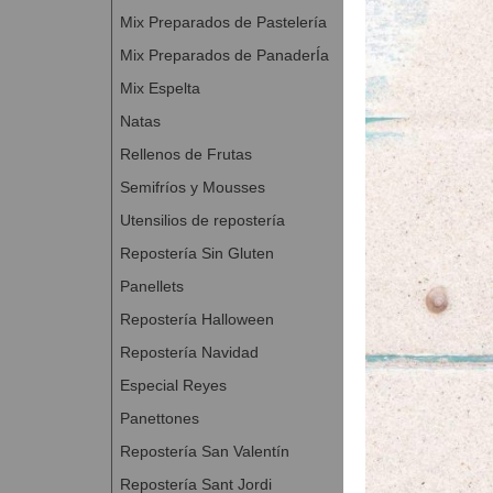
Mix Preparados de Pastelería
Mix Preparados de PanaderÍa
Mix Espelta
Natas
Rellenos de Frutas
Semifríos y Mousses
Utensilios de repostería
Repostería Sin Gluten
Panellets
Repostería Halloween
Repostería Navidad
Especial Reyes
Panettones
Repostería San Valentín
Repostería Sant Jordi