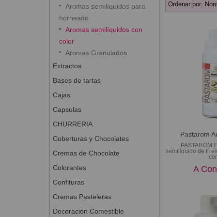
Ordenar por:
Nom
Aromas semilíquidos para
horneado
Aromas semilíquidos con
color
Aromas Granulados
Extractos
Bases de tartas
Cajas
Capsulas
CHURRERIA
Pastarom A
Coberturas y Chocolates
PASTAROM 
semilíquido de Fre
Cremas de Chocolate
con
Colorantes
A Con
Confituras
Cremas Pasteleras
Decoración Comestible