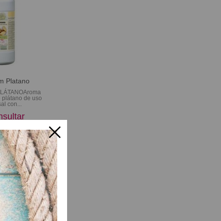
m Platano
LÁTANOAroma
e plátano de uso
al con...
sultar