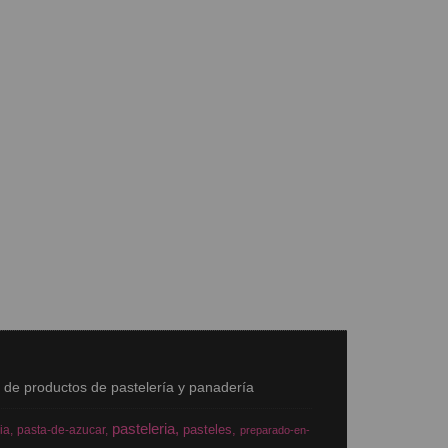
s de productos de pastelería y panadería
pasteleria
pasteles
ia
pasta-de-azucar
preparado-en-