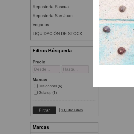
Repostería Pascua
Repostería San Juan
Veganos
LIQUIDACIÓN DE STOCK
Filtros Búsqueda
Precio
Marcas
Dreidoppel (6)
Gelatop (1)
|
x Quitar Filtros
Marcas