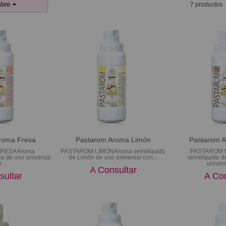
bre
7 productos
roma Fresa
Pastarom Aroma Limón
Pastarom 
FRESAAroma
PASTAROM LIMONAroma semilíquido
PASTAROM 
sa de uso universal
de Limón de uso universal con...
semilíquido 
...
univers
A Consultar
sultar
A Con