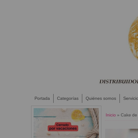
Portada
Categorías
Quiénes somos
Servici
Inicio
»
​Cake de