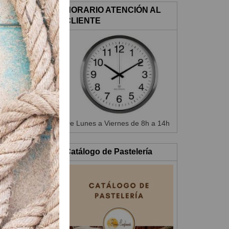
HORARIO ATENCIÓN AL
locidad lenta de
CLIENTE
esionar varias
 porciones del
De Lunes a Viernes de 8h a 14h
Catálogo de Pastelería