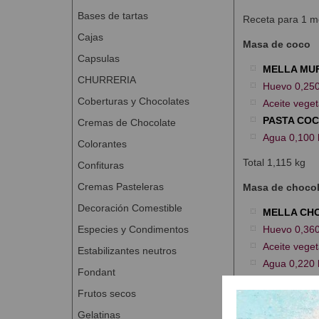
Bases de tartas
Receta para 1 m
Cajas
Masa de coco
Capsulas
MELLA MU
CHURRERIA
Huevo 0,250
Coberturas y Chocolates
Aceite veget
PASTA CO
Cremas de Chocolate
Agua 0,100 
Colorantes
Total 1,115 kg
Confituras
Cremas Pasteleras
Masa de chocol
Decoración Comestible
MELLA CH
Especies y Condimentos
Huevo 0,360
Aceite veget
Estabilizantes neutros
Agua 0,220 
Fondant
Total 1,930 kg
Frutos secos
Proceso de ela
Gelatinas