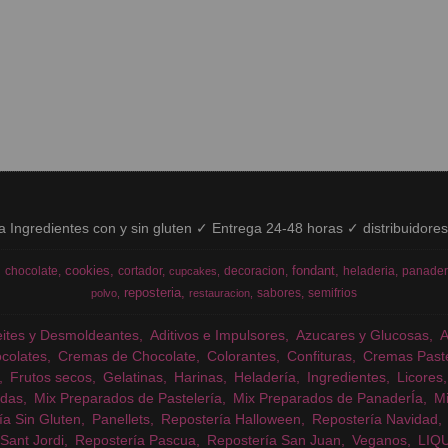
ía Ingredientes con y sin gluten ✓ Entrega 24-48 horas ✓ distribuidore
cookies
fondant
chocolate
cortador
decoracion
heladeria
panader
cupcakes
reposteria
sabores
semifrios
polvo
restauracion
eites y Desmoldeantes
Aditivos e Impulsores
Azucares y Glucosas
colates
Cremas de Chocolate
Colorantes
Confituras
Cremas Past
Frutos secos
Gelatinas
Harinas
Heladería
Ingredientes
Licores
das
Mix Preparados de Pastelería
Mix Preparados de PanaderÍa
Mi
ía Sin Gluten
Panellets
Repostería Halloween
Repostería Navidad
Sant Jordi
Repostería Pascua
Repostería San Juan
Veganos
LIQ