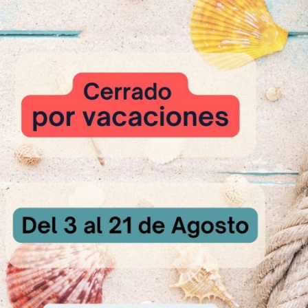
ingredientes de las dos masas por separado en batidora con pala a ve
s.
lisar la masa de coco en un molde rectangular de 60 x 20 cm.
ón, extender por encima la masa de chocolate y, con una rasqueta, pr
 la masa.
 ºC durante 45 minutos.
, espolvorear con cacao en polvo, esparcir drops de chocolate y cortar
eado.