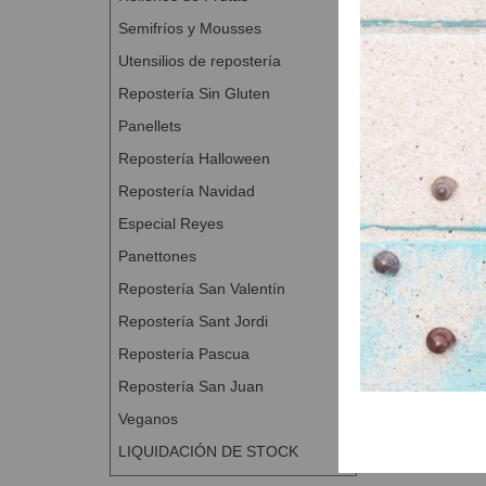
Semifríos y Mousses
Utensilios de repostería
Repostería Sin Gluten
Panellets
Repostería Halloween
Repostería Navidad
Especial Reyes
Panettones
Repostería San Valentín
Repostería Sant Jordi
Repostería Pascua
Repostería San Juan
Veganos
LIQUIDACIÓN DE STOCK