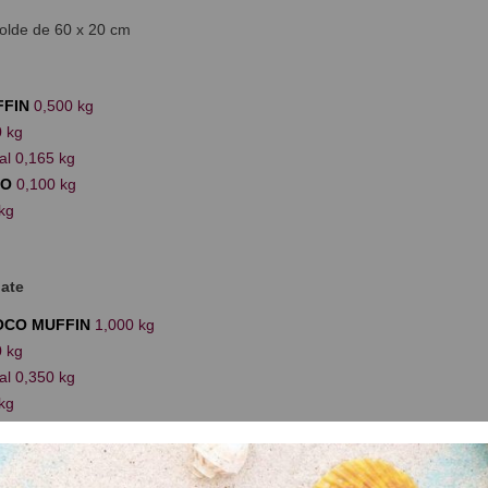
olde de 60 x 20 cm
FFIN
0,500 kg
 kg
al 0,165 kg
CO
0,100 kg
kg
ate
OCO MUFFIN
1,000 kg
 kg
al 0,350 kg
kg
boración: