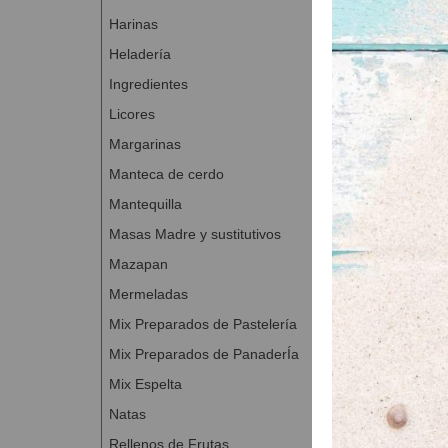
Harinas
Mezclar los 
3 a 5 minuto
Heladería
Extender y a
Ingredientes
A continuaci
Licores
veces sobre
Cocer a 180
Margarinas
Una vez frío
Manteca de cerdo
tamaño des
Mantequilla
Masas Madre y sustitutivos
Mazapan
Mermeladas
Mix Preparados de Pastelería
Mix Preparados de PanaderÍa
Mix Espelta
Natas
Rellenos de Frutas