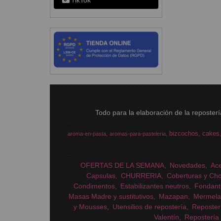
TikTok
Todo para la elaboración de la reposter
bizcochos
cakes
aroma-en-pasta
aromas-para-pasteleria
OFERTAS DE LA SEMANA
Novedades
Ac
Capsulas
CHURRERIA
Coberturas y Cho
Condimentos
Estabilizantes neutros
Fondant
Masas Madre y sustitutivos
Mazapan
Mermela
y Mousses
Utensilios de repostería
Reposter
Valentín
Repostería 