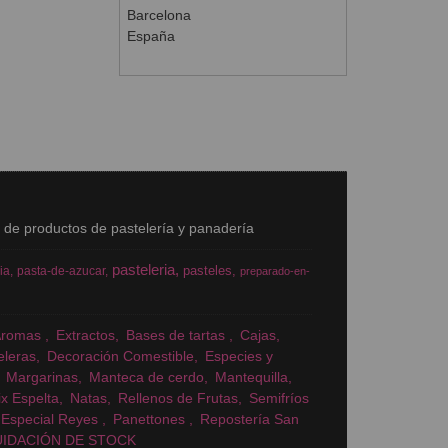
Barcelona
España
s de productos de pastelería y panadería
pasteleria
pasteles
ia
pasta-de-azucar
preparado-en-
Aromas
Extractos
Bases de tartas
Cajas
eleras
Decoración Comestible
Especies y
Margarinas
Manteca de cerdo
Mantequilla
x Espelta
Natas
Rellenos de Frutas
Semifríos
Especial Reyes
Panettones
Repostería San
UIDACIÓN DE STOCK