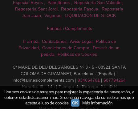
Especial Reyes
Panettones
Repostería San Valentín
Repostería Sant Jordi
Repostería Pascua
Repostería
San Juan
Veganos
LIQUIDACIÓN DE STOCK
Farines i Complements
Ir arriba
Contáctanos
Aviso Legal
Política de
Privacidad
Condiciones de Compra
Desistir de un
pedido
Políticas de Cookies
C/ MARE DE DEU DELS ANGELS Nº 3 - 5 - 08921 SANTA
COLOMA DE GRAMANET, Barcelona - (España) |
info@farinesicomplements.com |
934664761
|
687794264
Horario:
8h -14h |
Tiempo de Entrega:
24- 48H
Usamos cookies de terceros para mejorar la experiencia de navegación, y
(*) Precios sin Impuestos incluidos
obtener estadísticas anónimas. Si continúa navegando consideramos que
acepta el uso de cookies.
OK
Más información
Métodos de pago aceptados