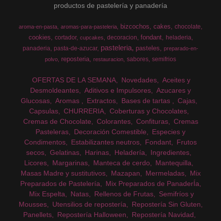
productos de pastelería y panadería
bizcochos
cakes
chocolate
aroma-en-pasta
aromas-para-pasteleria
cookies
fondant
cortador
decoracion
heladeria
cupcakes
pasteleria
pasteles
panaderia
pasta-de-azucar
preparado-en-
reposteria
sabores
semifrios
polvo
restauracion
OFERTAS DE LA SEMANA
Novedades
Aceites y
Desmoldeantes
Aditivos e Impulsores
Azucares y
Glucosas
Aromas
Extractos
Bases de tartas
Cajas
Capsulas
CHURRERIA
Coberturas y Chocolates
Cremas de Chocolate
Colorantes
Confituras
Cremas
Pasteleras
Decoración Comestible
Especies y
Condimentos
Estabilizantes neutros
Fondant
Frutos
secos
Gelatinas
Harinas
Heladería
Ingredientes
Licores
Margarinas
Manteca de cerdo
Mantequilla
Masas Madre y sustitutivos
Mazapan
Mermeladas
Mix
Preparados de Pastelería
Mix Preparados de PanaderÍa
Mix Espelta
Natas
Rellenos de Frutas
Semifríos y
Mousses
Utensilios de repostería
Repostería Sin Gluten
Panellets
Repostería Halloween
Repostería Navidad