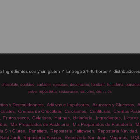
ía Ingredientes con y sin gluten ✓ Entrega 24-48 horas ✓ distribuidore
cookies
fondant
chocolate
cortador
decoracion
heladeria
panader
cupcakes
reposteria
sabores
semifrios
polvo
restauracion
eites y Desmoldeantes
Aditivos e Impulsores
Azucares y Glucosas
colates
Cremas de Chocolate
Colorantes
Confituras
Cremas Past
Frutos secos
Gelatinas
Harinas
Heladería
Ingredientes
Licores
das
Mix Preparados de Pastelería
Mix Preparados de PanaderÍa
Mi
ía Sin Gluten
Panellets
Repostería Halloween
Repostería Navidad
Sant Jordi
Repostería Pascua
Repostería San Juan
Veganos
LIQ