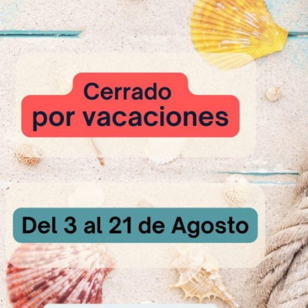
L
0,050 kg
,040 kg
S
0,035 kg
125 kg
kg
ma
,350 kg
NELA
0,002 kg
MÓN EUROPA
0,002 kg
e 1,000 kg
boración
ingredientes hasta conseguir una masa fina.
 de la masa: 26 – 27 ºC.