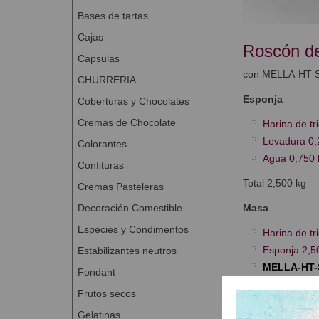
Bases de tartas
Cajas
Roscón d
Capsulas
con MELLA-HT-
CHURRERIA
Esponja
Coberturas y Chocolates
Cremas de Chocolate
Harina de tr
Levadura 0,
Colorantes
Agua 0,750 
Confituras
Total 2,500 kg
Cremas Pasteleras
Decoración Comestible
Masa
Especies y Condimentos
Harina de tr
Esponja 2,5
Estabilizantes neutros
MELLA-HT
Fondant
Mantequilla 
Frutos secos
Huevo 0,800
Gelatinas
Azúcar 0,60