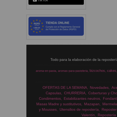
TikTok
Todo para la elaboración de la reposter
bizcochos
cakes
aroma-en-pasta
aromas-para-pasteleria
OFERTAS DE LA SEMANA
Novedades
Ac
Capsulas
CHURRERIA
Coberturas y Cho
Condimentos
Estabilizantes neutros
Fondant
Masas Madre y sustitutivos
Mazapan
Mermela
y Mousses
Utensilios de repostería
Reposter
Valentín
Repostería 