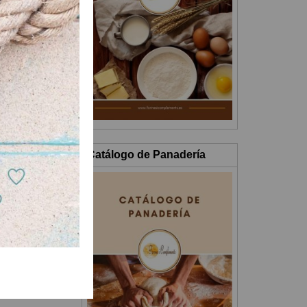
geramente
na capa
Catálogo de Panadería