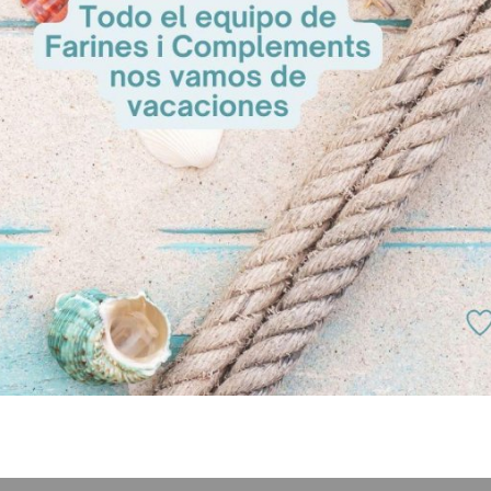
loque unos 10 minutos.
lear piezas según el tamaño deseado.
roscones.
uevo, decorar al gusto y fermentar a 30 ºC y 70% H.R.
uevo otra vez y espolvorear con azúcar “bolado” o azúcar en grano li
– 210 ºC (según el tamaño de la pieza) y dejar enfriar.
 roscones rellenos, hacer un corte horizontal una vez fríos, aplicar u
 crema pastelera, nata montada o trufa y cubrir con la parte superior.