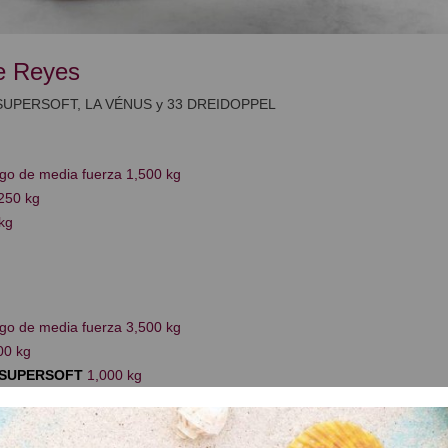
e Reyes
SUPERSOFT, LA VÉNUS y 33 DREIDOPPEL
igo de media fuerza 1,500 kg
250 kg
kg
igo de media fuerza 3,500 kg
00 kg
-SUPERSOFT
1,000 kg
0,650 kg
 kg
0 kg