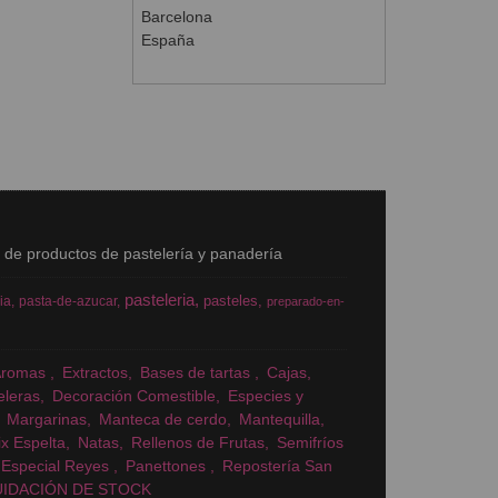
Barcelona
España
s de productos de pastelería y panadería
pasteleria
pasteles
ia
pasta-de-azucar
preparado-en-
Aromas
Extractos
Bases de tartas
Cajas
eleras
Decoración Comestible
Especies y
Margarinas
Manteca de cerdo
Mantequilla
x Espelta
Natas
Rellenos de Frutas
Semifríos
Especial Reyes
Panettones
Repostería San
UIDACIÓN DE STOCK