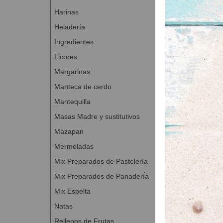
CITROPER
Harinas
ORAPERL
0
Heladería
AROMA ANÍ
Ingredientes
Levadura 0,
Licores
Agua 0,700 
Margarinas
Total 10,000 kg
Manteca de cerdo
Relleno de cre
Mantequilla
LA VÉNUS
0
Masas Madre y sustitutivos
AROMA CA
Mazapan
AROMA LI
Mermeladas
Agua o lech
Mix Preparados de Pastelería
Total 1,354 kg
Mix Preparados de PanaderÍa
Proceso de ela
Mix Espelta
Amasar los 
Natas
Temperatura
Rellenos de Frutas