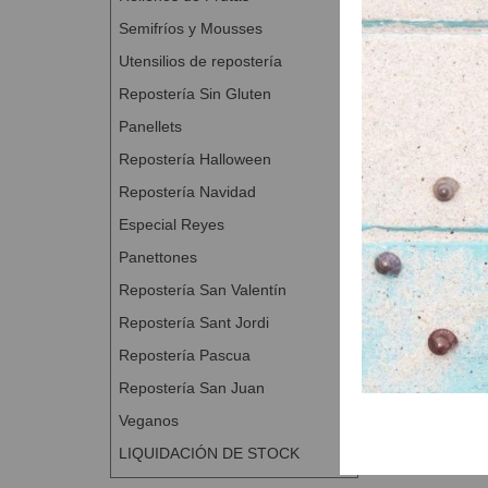
Reposo en b
Dividir y bo
Semifríos y Mousses
Formar los 
Utensilios de repostería
Pintar con h
Repostería Sin Gluten
Pintar con h
Panellets
remojado.
Cocer a 190 
Repostería Halloween
Si se desean
Repostería Navidad
abundante de
Especial Reyes
Panettones
Repostería San Valentín
Repostería Sant Jordi
Repostería Pascua
Repostería San Juan
Veganos
LIQUIDACIÓN DE STOCK